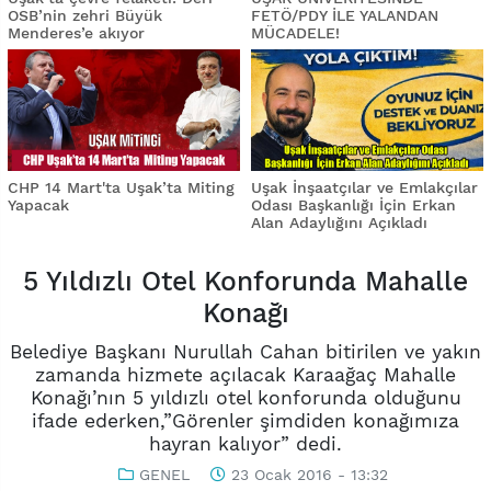
OSB’nin zehri Büyük
FETÖ/PDY İLE YALANDAN
Menderes’e akıyor
MÜCADELE!
CHP 14 Mart'ta Uşak’ta Miting
Uşak İnşaatçılar ve Emlakçılar
Yapacak
Odası Başkanlığı İçin Erkan
Alan Adaylığını Açıkladı
5 Yıldızlı Otel Konforunda Mahalle
Konağı
Belediye Başkanı Nurullah Cahan bitirilen ve yakın
zamanda hizmete açılacak Karaağaç Mahalle
Konağı’nın 5 yıldızlı otel konforunda olduğunu
ifade ederken,”Görenler şimdiden konağımıza
hayran kalıyor” dedi.
GENEL
23 Ocak 2016 - 13:32