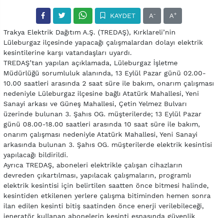
-
+
KAYDET
A
A
Trakya Elektrik Dağıtım A.Ş. (TREDAŞ), Kırklareli’nin
Lüleburgaz ilçesinde yapacağı çalışmalardan dolayı elektrik
kesintilerine karşı vatandaşları uyardı.
TREDAŞ’tan yapılan açıklamada, Lüleburgaz İşletme
Müdürlüğü sorumluluk alanında, 13 Eylül Pazar günü 02.00-
10.00 saatleri arasında 2 saat süre ile bakım, onarım çalışması
nedeniyle Lüleburgaz ilçesine bağlı Atatürk Mahallesi, Yeni
Sanayi arkası ve Güneş Mahallesi, Çetin Yelmez Bulvarı
üzerinde bulunan 3. Şahıs OG. müşterilerde; 13 Eylül Pazar
günü 08.00-18.00 saatleri arasında 10 saat süre ile bakım,
onarım çalışması nedeniyle Atatürk Mahallesi, Yeni Sanayi
arkasında bulunan 3. Şahıs OG. müşterilerde elektrik kesintisi
yapılacağı bildirildi.
Ayrıca TREDAŞ, aboneleri elektrikle çalışan cihazların
devreden çıkartılması, yapılacak çalışmaların, programlı
elektrik kesintisi için belirtilen saatten önce bitmesi halinde,
kesintiden etkilenen yerlere çalışma bitiminden hemen sonra
ilan edilen kesinti bitiş saatinden önce enerji verilebileceği,
jeneratör kullanan abonelerin kesinti esnasında güvenlik