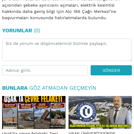
açısından şebeke ayırıcısını açmaları, elektrik kesintisi
hakkında daha geniş bilgi için Alo 186 Çağrı Merkezi’ne
başvurmaları konusunda hatırlatmalarda bulundu.
YORUMLAR
(0)
GÖNDER
BUNLARA
GÖZ ATMADAN GEÇMEYIN
Uşak’ta çevre felaketi: Deri
UŞAK ÜNİVERİTESİNDE