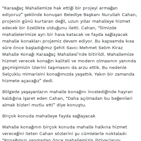
“Karaağaç Mahallemize hak ettiği bir projeyi armağan
ediyoruz” şeklinde konuşan Belediye Başkanı Nurullah Cahan,
projenin günü kurtaran değil, uzun yıllar mahalleye hizmet
edecek bir özellikte olduğunu iletti. Cahan, “İlimizde
mahallelerimize ayrı bir hava katacak ve fayda sağlayacak
mahalle konakları projemiz devam ediyor. Bu kapsamda kısa
süre önce başladığımız Şehit Savcı Mehmet Selim Kiraz
Mahalle Konağı Karaağaç Mahallesi’nde bitirildi. Mahallemize
hizmet verecek konağın kaliteli ve modern olmasının yanında
geçmişimizin izlerini taşımasını da arzu ettik. Bu nedenle
Selçuklu mimarisini konağımızda yaşattık. Yakın bir zamanda
hizmete açacağız” dedi.
Bölgede yaşayanların mahalle konağını incelediğinde hayran
kaldığına işaret eden Cahan, “Daha açılmadan bu beğenileri
almak bizleri mutlu etti” diye konuştu.
Birçok konuda mahalleye fayda sağlayacak
Mahalle konağının birçok konuda mahalle halkına hizmet
vereceğini ileten Cahan sözlerini şu cümlelerle noktaladı:
“Konağımızı yapmadan önce mahallemizin ihtiyaçlarını,