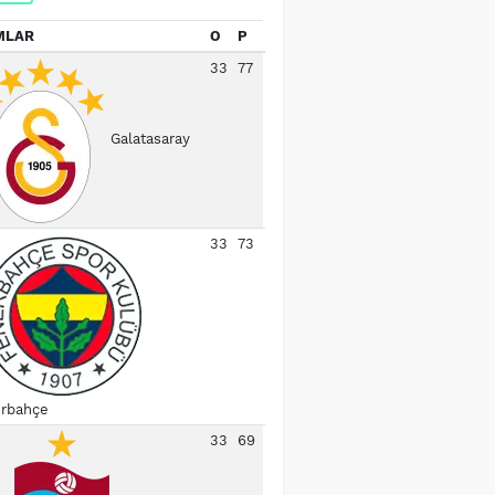
MLAR
O
P
33
77
Galatasaray
33
73
rbahçe
33
69