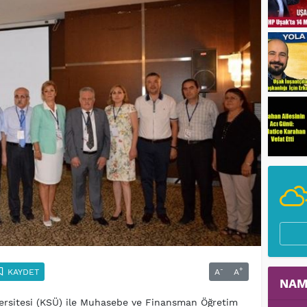
-
+
KAYDET
A
A
NAM
sitesi (KSÜ) ile Muhasebe ve Finansman Öğretim