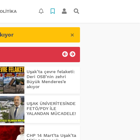
OLITIKA
×
kıyor
Uşak’ta çevre felaketi:
Deri OSB’nin zehri
Büyük Menderes’e
akıyor
UŞAK ÜNİVERİTESİNDE
FETÖ/PDY İLE
YALANDAN MÜCADELE!
CHP 14 Mart'ta Uşak’ta