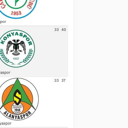
spor
33
40
aspor
33
37
yaspor