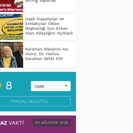
Miting Yapacak
Uşak İnşaatçılar ve
Emlakçılar Odası
Başkanlığı İçin Erkan
Alan Adaylığını Açıkladı
Karahan Ailesinin Acı
Günü: Dr. Hatice
Karahan Vefat Etti
8
Uşak
PARÇALI BULUTLU
AZ
VAKTI
09 AĞUSTOS 2026