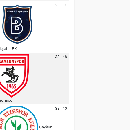
33
54
kşehir FK
33
48
unspor
33
40
Çaykur