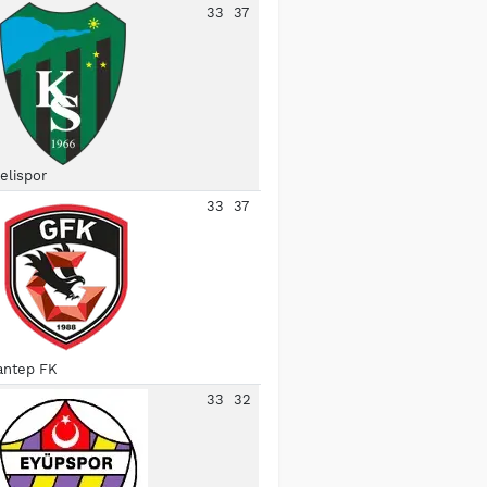
33
37
elispor
33
37
antep FK
33
32