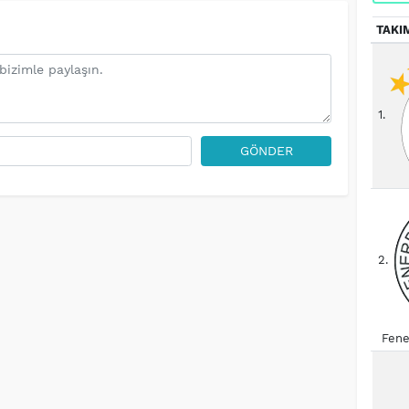
TAKI
1.
GÖNDER
2.
Fene