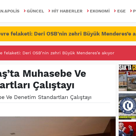
N.&POLIS
GÜNCEL
HIT HABERLER
EKONOMI
EGE
P
vre felaketi: Deri OSB’nin zehri Büyük Menderes’e a
RİTESİNDE FETÖ/PDY İLE YALANDAN MÜCADELE!
ş’ta Muhasebe Ve
rtları Çalıştayı
Ve Denetim Standartları Çalıştayı