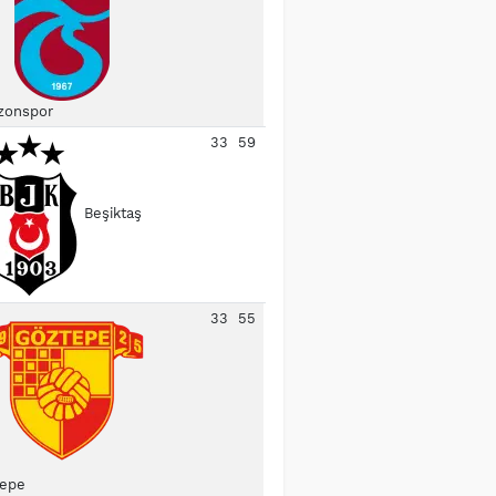
zonspor
33
59
Beşiktaş
33
55
epe