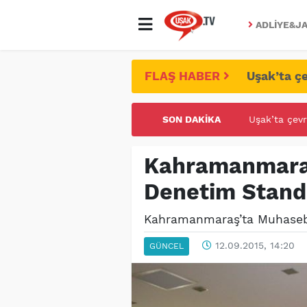
ADLIYE&JA
FLAŞ HABER
Uşak’ta çe
SON DAKIKA
UŞAK ÜNİVE
Kahramanmara
Denetim Standa
Kahramanmaraş’ta Muhasebe 
12.09.2015, 14:20
GÜNCEL