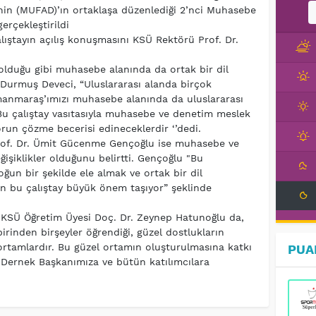
inin (MUFAD)’ın ortaklaşa düzenlediği 2’nci Muhasebe
erçekleştirildi
lıştayın açılış konuşmasını KSÜ Rektörü Prof. Dr.
lduğu gibi muhasebe alanında da ortak bir dil
 Durmuş Deveci, “Uluslararası alanda birçok
manmaraş’ımızı muhasebe alanında da uluslararası
Bu çalıştay vasıtasıyla muhasebe ve denetim meslek
run çözme becerisi edineceklerdir ‘’dedi.
of. Dr. Ümit Gücenme Gençoğlu ise muhasebe ve
ğişiklikler olduğunu belirtti. Gençoğlu "Bu
oğun bir şekilde ele almak ve ortak bir dil
n bu çalıştay büyük önem taşıyor” şeklinde
 KSÜ Öğretim Üyesi Doç. Dr. Zeynep Hatunoğlu da,
birinden birşeyler öğrendiği, güzel dostlukların
rtamlardır. Bu güzel ortamın oluşturulmasına katkı
PUA
 Dernek Başkanımıza ve bütün katılımcılara