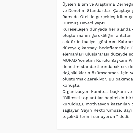
Üyeleri Bilim ve Araştırma Derneğ
ve Denetim Standartları Çalıştayı g
Ramada Otel’de gerçekleştirilen ça
Durmuş Deveci yaptı.
Küreselleşen dünyada her alanda o
oluşturmanın gerekliliğini anlatan
sektörde faaliyet gösteren Kahra
düzeye çıkarmayı hedeflemeliyiz. 
elemanları uluslararası düzeyde so
MUFAD Yönetim Kurulu Başkanı Pr
denetim standartlarında sık sık de
değişikliklerin özümsenmesi için y
oluşturmak gerekiyor. Bu bakımda
konuştu.
Organizasyon komitesi başkanı ve
“Bilimsel toplantılar hepimizin bir
kurulduğu, motivasyon kazanılan o
sağlayan Sayın Rektörümüze, Sayı
teşekkürlerimi sunuyorum” dedi.