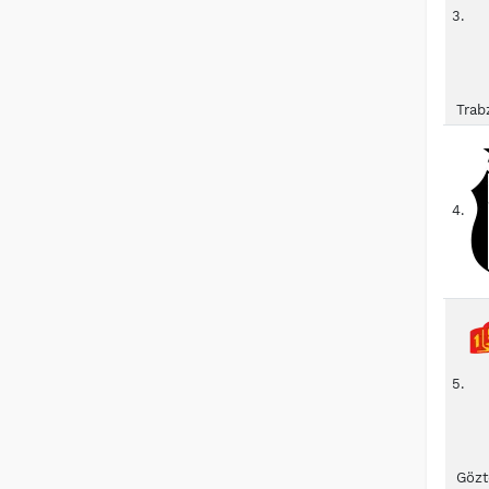
3.
Trab
4.
5.
Gözt