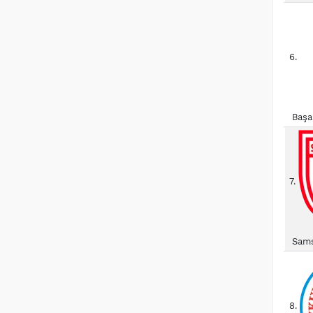
6.
Başa
7.
Sams
8.