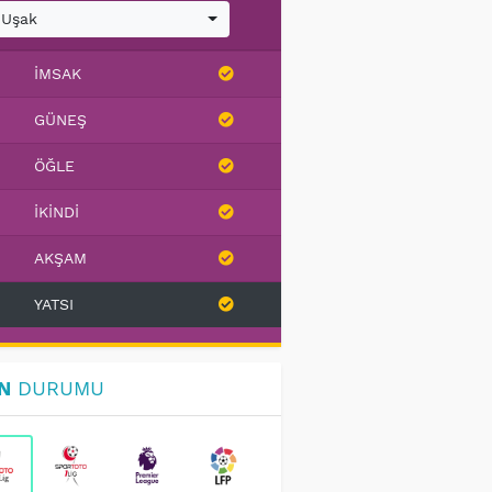
Uşak
İMSAK
GÜNEŞ
ÖĞLE
İKINDI
AKŞAM
YATSI
N
DURUMU