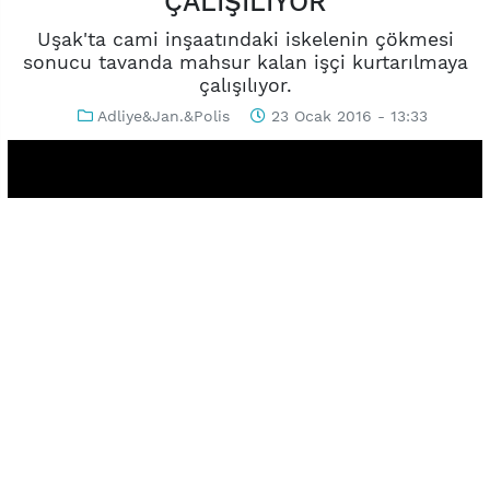
ÇALIŞILIYOR
Uşak'ta cami inşaatındaki iskelenin çökmesi
sonucu tavanda mahsur kalan işçi kurtarılmaya
çalışılıyor.
Adliye&Jan.&Polis
23 Ocak 2016 - 13:33