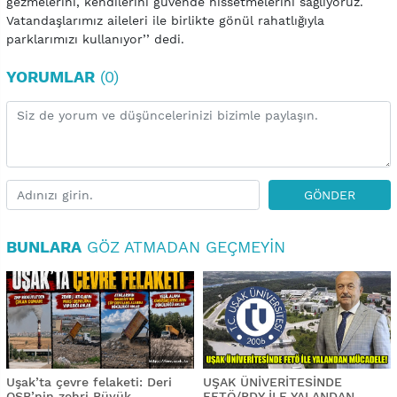
gezmelerini, kendilerini güvende hissetmelerini sağlıyoruz.
Vatandaşlarımız aileleri ile birlikte gönül rahatlığıyla
parklarımızı kullanıyor’’ dedi.
YORUMLAR
(0)
GÖNDER
BUNLARA
GÖZ ATMADAN GEÇMEYIN
Uşak’ta çevre felaketi: Deri
UŞAK ÜNİVERİTESİNDE
OSB’nin zehri Büyük
FETÖ/PDY İLE YALANDAN