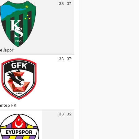
33
37
elispor
33
37
antep FK
33
32