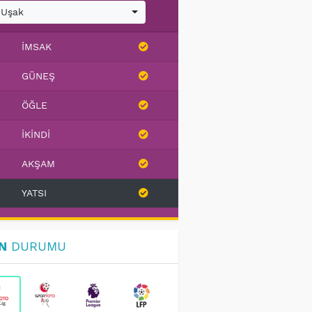
Uşak
İMSAK
GÜNEŞ
ÖĞLE
İKINDI
AKŞAM
YATSI
N
DURUMU