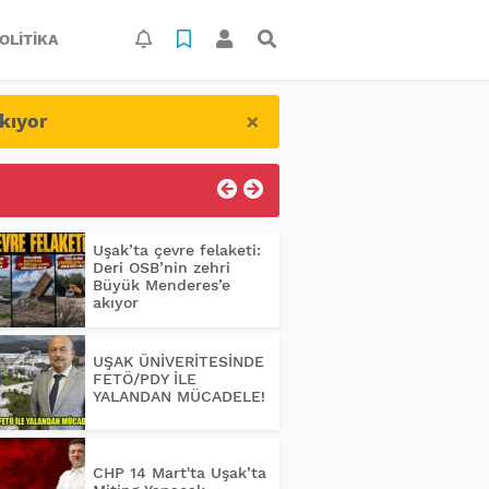
OLITIKA
×
kıyor
Uşak’ta çevre felaketi:
Deri OSB’nin zehri
Büyük Menderes’e
akıyor
UŞAK ÜNİVERİTESİNDE
FETÖ/PDY İLE
YALANDAN MÜCADELE!
CHP 14 Mart'ta Uşak’ta