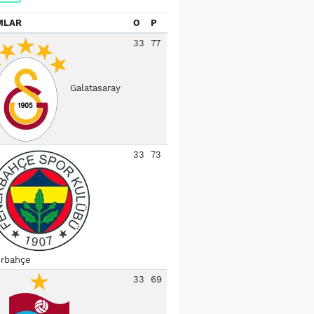
MLAR
O
P
33
77
Galatasaray
33
73
rbahçe
33
69