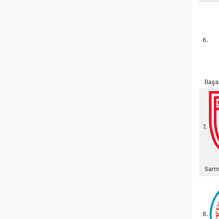
6.
Başa
7.
Sams
8.