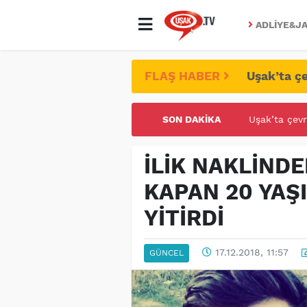
ADLIYE&JA
FLAŞ HABER
Uşak’ta çe
SON DAKIKA
UŞAK ÜNİVE
İLİK NAKLİND
KAPAN 20 YAŞ
YİTİRDİ
17.12.2018, 11:57
GÜNCEL