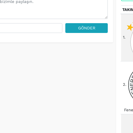
TAKI
GÖNDER
1.
2.
Fene