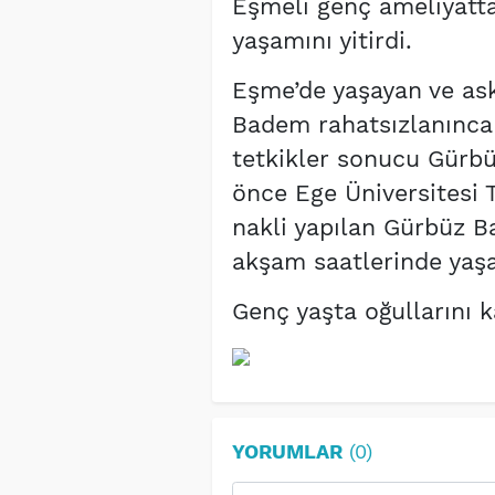
Eşmeli genç ameliyatt
yaşamını yitirdi.
Eşme’de yaşayan ve ask
Badem rahatsızlanınca 
tetkikler sonucu Gürbüz
önce Ege Üniversitesi T
nakli yapılan Gürbüz 
akşam saatlerinde yaşam
Genç yaşta oğullarını 
YORUMLAR
(0)