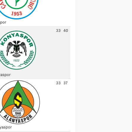
spor
33
40
aspor
33
37
yaspor