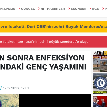
N.&POLIS
GÜNCEL
HIT HABERLER
EKONOMI
EGE
P
vre felaketi: Deri OSB’nin zehri Büyük Menderes’e a
RİTESİNDE FETÖ/PDY İLE YALANDAN MÜCADELE!
EN SONRA ENFEKSİYON
INDAKİ GENÇ YAŞAMINI
17.12.2018, 12:01