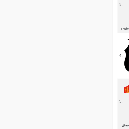
3.
Trab
4.
5.
Gözt