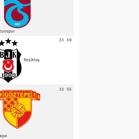
zonspor
33
59
Beşiktaş
33
55
epe