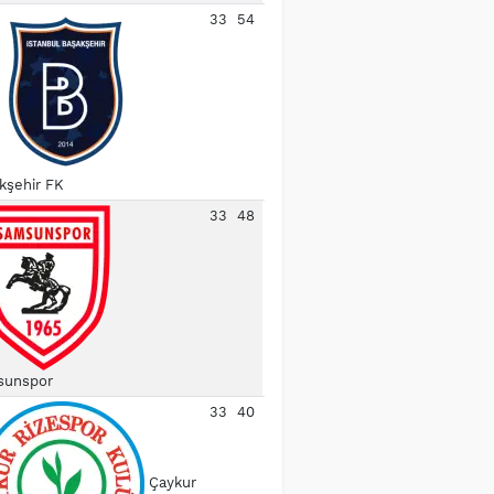
33
54
kşehir FK
33
48
unspor
33
40
Çaykur