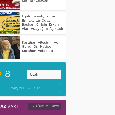
Miting Yapacak
Uşak İnşaatçılar ve
Emlakçılar Odası
Başkanlığı İçin Erkan
Alan Adaylığını Açıkladı
Karahan Ailesinin Acı
Günü: Dr. Hatice
Karahan Vefat Etti
8
Uşak
PARÇALI BULUTLU
AZ
VAKTI
07 AĞUSTOS 2026