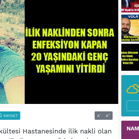
-
+
KAYDET
A
A
NAM
kültesi Hastanesinde ilik nakli olan