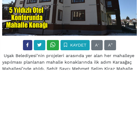
-
+
KAYDET
A
A
Uşak Belediyesi’nin projeleri arasında yer alan her mahalleye
yapılması planlanan mahalle konaklarında ilk adım Karaağaç
Mahallesi’nde atıldı. Şehit Savcı Mehmet Selim Kiraz Mahalle
Konağı açılışı henüz yapılmamasına rağmen görenler
tarafından tam not aldı. Selçuklu mimarisi örneklerini
barındıran konak, mahalle halkına birçok anlamda fayda
verecek.
Mahallemize armağan ediyoruz
“Karaağaç Mahallemize hak ettiği bir projeyi armağan
ediyoruz” şeklinde konuşan Belediye Başkanı Nurullah Cahan,
projenin günü kurtaran değil, uzun yıllar mahalleye hizmet
edecek bir özellikte olduğunu iletti. Cahan, “İlimizde
mahallelerimize ayrı bir hava katacak ve fayda sağlayacak