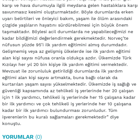
karşı ve hava durumuyla ilgili meydana gelen hastalıklara karşı
savunmasız kesimi oluşturmaktadır. Böyle durumlarda erken
uyarı belirtileri ve önleyici bakım, yaşam ile ölüm arasındaki
çizgide yaşlıların hayatını sürdürebilmesi için büyük önem
taşımaktadır. Böylesi acil durumlarda ne yapabileceğimizi ne
kadar bildiğimizi değerlendirmek gerekmektedir. Norveç’te
nüfusun yüzde 95’i ilk yardım eğitimini almış durumdadır.
Gelişmemiş veya az gelişmiş ülkelerde ise ilk yardım eğitimi
alan kişi sayısı nüfusa oranla oldukça azdır. Ülkemizde Türk
Kızılayı her yıl 20 bin kişiye ilk yardım eğitimi vermektedir.
Mevzuat ile zorunluluk getirildiği durumlarda ilk yardım
eğitimi alan kişi sayısı artmakta, buna bağlı olarak da
kurtarılan yaşam sayısı yükselmektedir. Ülkemizde iş sağlığı ve
güvenliği kapsamında az tehlikeli iş yerlerinde her 20 çalışan
için 1 ilk yardımcı, tehlikeli iş yerlerinde her 15 çalışana kadar
bir ilk yardımcı ve çok tehlikeli iş yerlerinde her 10 çalışana
kadar bir ilk yardımcı bulundurması zorunludur. Tüm
işverenlerin bu kuralı sağlamaları gerekmektedir” diye
konuştu.
YORUMLAR
(0)