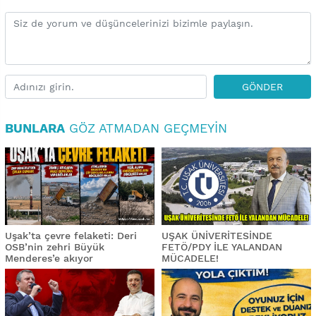
GÖNDER
BUNLARA
GÖZ ATMADAN GEÇMEYIN
Uşak’ta çevre felaketi: Deri
UŞAK ÜNİVERİTESİNDE
OSB’nin zehri Büyük
FETÖ/PDY İLE YALANDAN
Menderes’e akıyor
MÜCADELE!