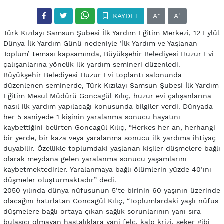
-
+
KAYDET
A
A
Türk Kızılayı Samsun Şubesi İlk Yardım Eğitim Merkezi, 12 Eylül
Dünya İlk Yardım Günü nedeniyle ’İlk Yardım ve Yaşlanan
Toplum’ teması kapsamında, Büyükşehir Belediyesi Huzur Evi
çalışanlarına yönelik ilk yardım semineri düzenledi.
Büyükşehir Belediyesi Huzur Evi toplantı salonunda
düzenlenen seminerde, Türk Kızılayı Samsun Şubesi İlk Yardım
Eğitim Mesul Müdürü Goncagül Kılıç, huzur evi çalışanlarına
nasıl ilk yardım yapılacağı konusunda bilgiler verdi. Dünyada
her 5 saniyede 1 kişinin yaralanma sonucu hayatını
kaybettiğini belirten Goncagül Kılıç, “Herkes her an, herhangi
bir yerde, bir kaza veya yaralanma sonucu ilk yardıma ihtiyaç
duyabilir. Özellikle toplumdaki yaşlanan kişiler düşmelere bağlı
olarak meydana gelen yaralanma sonucu yaşamlarını
kaybetmektedirler. Yaralanmaya bağlı ölümlerin yüzde 40’ını
düşmeler oluşturmaktadır” dedi.
2050 yılında dünya nüfusunun 5’te birinin 60 yaşının üzerinde
olacağını hatırlatan Goncagül Kılıç, “Toplumlardaki yaşlı nüfus
düşmelere bağlı ortaya çıkan sağlık sorunlarının yanı sıra
bulaşıcı olmayan hastalıklara yani felç, kalp krizi, şeker gibi