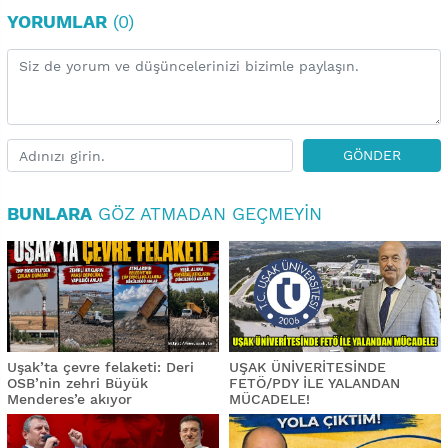
YORUMLAR
(0)
GÖNDER
BUNLARA
GÖZ ATMADAN GEÇMEYIN
Uşak’ta çevre felaketi: Deri
UŞAK ÜNİVERİTESİNDE
OSB’nin zehri Büyük
FETÖ/PDY İLE YALANDAN
Menderes’e akıyor
MÜCADELE!