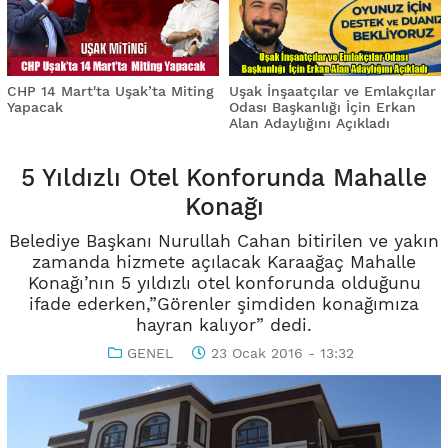
CHP 14 Mart'ta Uşak’ta Miting
Uşak İnşaatçılar ve Emlakçılar
Yapacak
Odası Başkanlığı İçin Erkan
Alan Adaylığını Açıkladı
5 Yıldızlı Otel Konforunda Mahalle
Konağı
Belediye Başkanı Nurullah Cahan bitirilen ve yakın
zamanda hizmete açılacak Karaağaç Mahalle
Konağı’nın 5 yıldızlı otel konforunda olduğunu
ifade ederken,”Görenler şimdiden konağımıza
hayran kalıyor” dedi.
GENEL
23 Ocak 2016 - 13:32