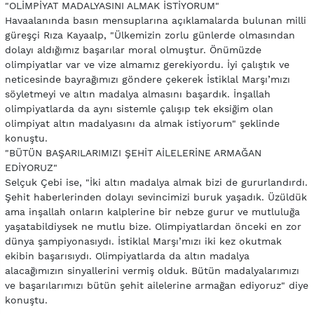
"OLİMPİYAT MADALYASINI ALMAK İSTİYORUM"
Havaalanında basın mensuplarına açıklamalarda bulunan milli
güreşçi Rıza Kayaalp, "Ülkemizin zorlu günlerde olmasından
dolayı aldığımız başarılar moral olmuştur. Önümüzde
olimpiyatlar var ve vize almamız gerekiyordu. İyi çalıştık ve
neticesinde bayrağımızı göndere çekerek İstiklal Marşı’mızı
söyletmeyi ve altın madalya almasını başardık. İnşallah
olimpiyatlarda da aynı sistemle çalışıp tek eksiğim olan
olimpiyat altın madalyasını da almak istiyorum" şeklinde
konuştu.
"BÜTÜN BAŞARILARIMIZI ŞEHİT AİLELERİNE ARMAĞAN
EDİYORUZ"
Selçuk Çebi ise, "İki altın madalya almak bizi de gururlandırdı.
Şehit haberlerinden dolayı sevincimizi buruk yaşadık. Üzüldük
ama inşallah onların kalplerine bir nebze gurur ve mutluluğa
yaşatabildiysek ne mutlu bize. Olimpiyatlardan önceki en zor
dünya şampiyonasıydı. İstiklal Marşı’mızı iki kez okutmak
ekibin başarısıydı. Olimpiyatlarda da altın madalya
alacağımızın sinyallerini vermiş olduk. Bütün madalyalarımızı
ve başarılarımızı bütün şehit ailelerine armağan ediyoruz" diye
konuştu.