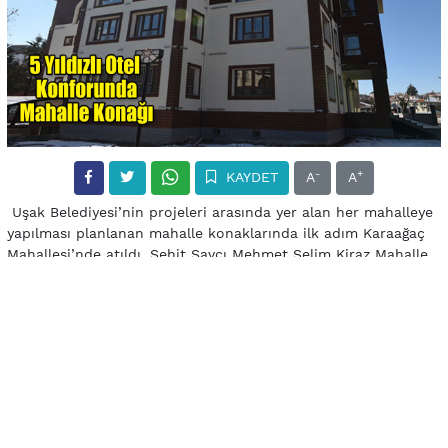
-
+
KAYDET
A
A
Uşak Belediyesi’nin projeleri arasında yer alan her mahalleye
yapılması planlanan mahalle konaklarında ilk adım Karaağaç
Mahallesi’nde atıldı. Şehit Savcı Mehmet Selim Kiraz Mahalle
Konağı açılışı henüz yapılmamasına rağmen görenler
tarafından tam not aldı. Selçuklu mimarisi örneklerini
barındıran konak, mahalle halkına birçok anlamda fayda
verecek.
Mahallemize armağan ediyoruz
“Karaağaç Mahallemize hak ettiği bir projeyi armağan
ediyoruz” şeklinde konuşan Belediye Başkanı Nurullah Cahan,
projenin günü kurtaran değil, uzun yıllar mahalleye hizmet