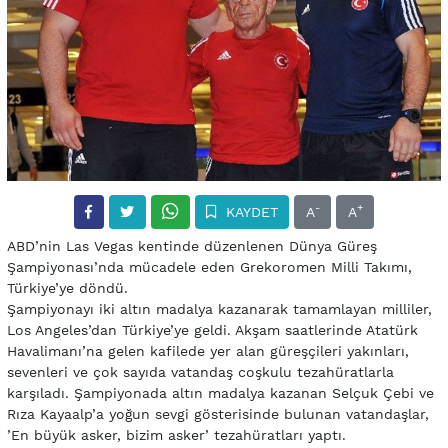
-
+
KAYDET
A
A
ABD’nin Las Vegas kentinde düzenlenen Dünya Güreş
Şampiyonası’nda mücadele eden Grekoromen Milli Takımı,
Türkiye’ye döndü.
Şampiyonayı iki altın madalya kazanarak tamamlayan milliler,
Los Angeles’dan Türkiye’ye geldi. Akşam saatlerinde Atatürk
Havalimanı’na gelen kafilede yer alan güreşçileri yakınları,
sevenleri ve çok sayıda vatandaş coşkulu tezahüratlarla
karşıladı. Şampiyonada altın madalya kazanan Selçuk Çebi ve
Rıza Kayaalp’a yoğun sevgi gösterisinde bulunan vatandaşlar,
’En büyük asker, bizim asker’ tezahüratları yaptı.