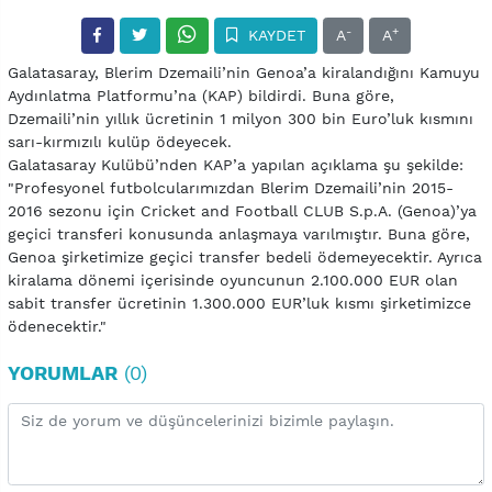
-
+
KAYDET
A
A
Galatasaray, Blerim Dzemaili’nin Genoa’a kiralandığını Kamuyu
Aydınlatma Platformu’na (KAP) bildirdi. Buna göre,
Dzemaili’nin yıllık ücretinin 1 milyon 300 bin Euro’luk kısmını
sarı-kırmızılı kulüp ödeyecek.
Galatasaray Kulübü’nden KAP’a yapılan açıklama şu şekilde:
"Profesyonel futbolcularımızdan Blerim Dzemaili’nin 2015-
2016 sezonu için Cricket and Football CLUB S.p.A. (Genoa)’ya
geçici transferi konusunda anlaşmaya varılmıştır. Buna göre,
Genoa şirketimize geçici transfer bedeli ödemeyecektir. Ayrıca
kiralama dönemi içerisinde oyuncunun 2.100.000 EUR olan
sabit transfer ücretinin 1.300.000 EUR’luk kısmı şirketimizce
ödenecektir."
YORUMLAR
(0)