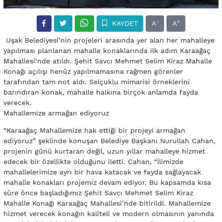
-
+
KAYDET
A
A
Uşak Belediyesi’nin projeleri arasında yer alan her mahalleye
yapılması planlanan mahalle konaklarında ilk adım Karaağaç
Mahallesi’nde atıldı. Şehit Savcı Mehmet Selim Kiraz Mahalle
Konağı açılışı henüz yapılmamasına rağmen görenler
tarafından tam not aldı. Selçuklu mimarisi örneklerini
barındıran konak, mahalle halkına birçok anlamda fayda
verecek.
Mahallemize armağan ediyoruz
“Karaağaç Mahallemize hak ettiği bir projeyi armağan
ediyoruz” şeklinde konuşan Belediye Başkanı Nurullah Cahan,
projenin günü kurtaran değil, uzun yıllar mahalleye hizmet
edecek bir özellikte olduğunu iletti. Cahan, “İlimizde
mahallelerimize ayrı bir hava katacak ve fayda sağlayacak
mahalle konakları projemiz devam ediyor. Bu kapsamda kısa
süre önce başladığımız Şehit Savcı Mehmet Selim Kiraz
Mahalle Konağı Karaağaç Mahallesi’nde bitirildi. Mahallemize
hizmet verecek konağın kaliteli ve modern olmasının yanında