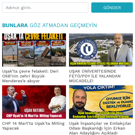
GÖNDER
BUNLARA
GÖZ ATMADAN GEÇMEYIN
Uşak’ta çevre felaketi: Deri
UŞAK ÜNİVERİTESİNDE
OSB’nin zehri Büyük
FETÖ/PDY İLE YALANDAN
Menderes’e akıyor
MÜCADELE!
CHP 14 Mart'ta Uşak’ta Miting
Uşak İnşaatçılar ve Emlakçılar
Yapacak
Odası Başkanlığı İçin Erkan
Alan Adaylığını Açıkladı