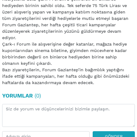
hediyeden birinin sahibi oldu. Tek seferde 75 Türk Lirası ve
üzeri alışveriş yapan ve kampanya katılım noktasına giden
tüm ziyaretçilerini verdiği hediyelerle mutlu etmeyi başaran
Forum Gaziantep, her hafta çeşitli ticari kampanyalar
düzenleyerek ziyaretçilerinin yüzünü güldürmeye devam
ediyor.
Çark-ı Forum ile alışverişine değer katanlar, mağaza hediye
kuponlarından sinema biletine, giyimden mücevhere kadar
birbirinden değerli on binlerce hediyeden birine sahip
olmanın keyfini çıkardı.
Bazı ziyaretçilerin, Forum Gaziantep’in bağımlılık yaptığını
ifade ettiği kampanyaları, her hafta olduğu gibi önümüzdeki
haftalarda da kazandırmaya devam edecek.
YORUMLAR
(0)
GÖNDER