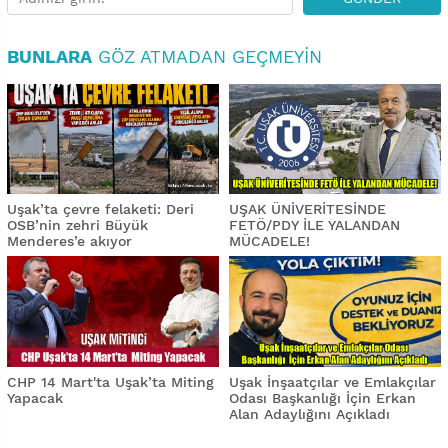
BUNLARA
GÖZ ATMADAN GEÇMEYIN
Uşak’ta çevre felaketi: Deri
UŞAK ÜNİVERİTESİNDE
OSB’nin zehri Büyük
FETÖ/PDY İLE YALANDAN
Menderes’e akıyor
MÜCADELE!
CHP 14 Mart'ta Uşak’ta Miting
Uşak İnşaatçılar ve Emlakçılar
Yapacak
Odası Başkanlığı İçin Erkan
Alan Adaylığını Açıkladı