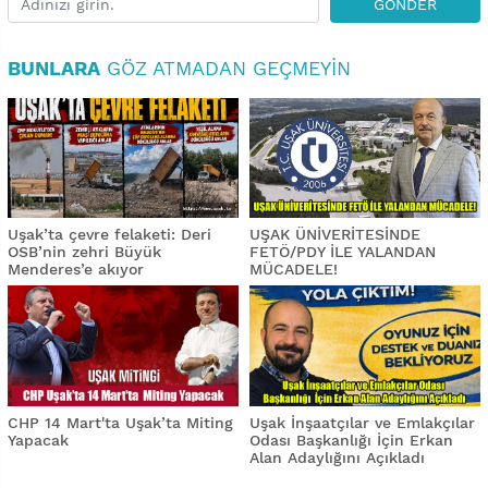
GÖNDER
BUNLARA
GÖZ ATMADAN GEÇMEYIN
Uşak’ta çevre felaketi: Deri
UŞAK ÜNİVERİTESİNDE
OSB’nin zehri Büyük
FETÖ/PDY İLE YALANDAN
Menderes’e akıyor
MÜCADELE!
CHP 14 Mart'ta Uşak’ta Miting
Uşak İnşaatçılar ve Emlakçılar
Yapacak
Odası Başkanlığı İçin Erkan
Alan Adaylığını Açıkladı