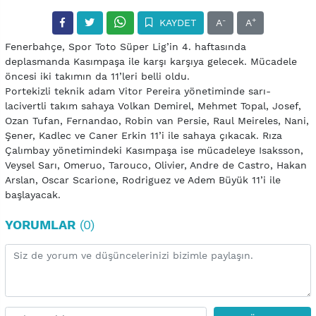
-
+
KAYDET
A
A
Fenerbahçe, Spor Toto Süper Lig’in 4. haftasında
deplasmanda Kasımpaşa ile karşı karşıya gelecek. Mücadele
öncesi iki takımın da 11’leri belli oldu.
Portekizli teknik adam Vitor Pereira yönetiminde sarı-
lacivertli takım sahaya Volkan Demirel, Mehmet Topal, Josef,
Ozan Tufan, Fernandao, Robin van Persie, Raul Meireles, Nani,
Şener, Kadlec ve Caner Erkin 11’i ile sahaya çıkacak. Rıza
Çalımbay yönetimindeki Kasımpaşa ise mücadeleye Isaksson,
Veysel Sarı, Omeruo, Tarouco, Olivier, Andre de Castro, Hakan
Arslan, Oscar Scarione, Rodriguez ve Adem Büyük 11’i ile
başlayacak.
YORUMLAR
(0)