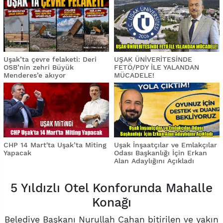
Uşak’ta çevre felaketi: Deri
UŞAK ÜNİVERİTESİNDE
OSB’nin zehri Büyük
FETÖ/PDY İLE YALANDAN
Menderes’e akıyor
MÜCADELE!
CHP 14 Mart'ta Uşak’ta Miting
Uşak İnşaatçılar ve Emlakçılar
Yapacak
Odası Başkanlığı İçin Erkan
Alan Adaylığını Açıkladı
5 Yıldızlı Otel Konforunda Mahalle
Konağı
Belediye Başkanı Nurullah Cahan bitirilen ve yakın