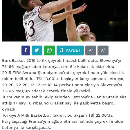
-
+
KAYDET
A
A
EuroBasket 2015’te ilk çeyrek finalist belli oldu. Slovenya’yı
73-66 mağlup eden Letonya, son 8’e kalan ilk ekip oldu.
2015 FIBA Avrupa Şampiyonası’nda çeyrek finale yükselen ilk
takım belli oldu. TSİ 13.00’te başlayan karşılaşmada Letonya,
20-20, 22-20, 13-12 ve 18-14 periyot sonuçlarıyla Slovenya’yı
73-66 mağlup ederek çeyrek finale yükseldi.
Turnuvanın ev sahibi ekiplerinden Letonya’da Janis Strelnieks
attığı 17 sayı, 6 ribaund 8 asist sayı ile galibiyette başrol
oynadı.
Türkiye A Milli Basketbol Takımı, bu akşam TSİ 22.00’da
karşılaşacağı Fransa’yı mağlup etmesi halinde çeyrek finalde
Letonya ile karşılaşacak.