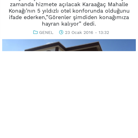
zamanda hizmete açılacak Karaağaç Mahalle
Konağı’nın 5 yıldızlı otel konforunda olduğunu
ifade ederken,”Görenler şimdiden konağımıza
hayran kalıyor” dedi.
GENEL
23 Ocak 2016 - 13:32
-
+
KAYDET
A
A
Uşak Belediyesi’nin projeleri arasında yer alan her mahalleye
yapılması planlanan mahalle konaklarında ilk adım Karaağaç