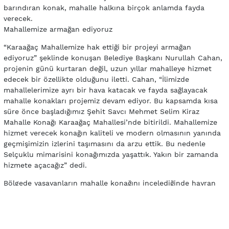
barındıran konak, mahalle halkına birçok anlamda fayda
verecek.
Mahallemize armağan ediyoruz
“Karaağaç Mahallemize hak ettiği bir projeyi armağan
ediyoruz” şeklinde konuşan Belediye Başkanı Nurullah Cahan,
projenin günü kurtaran değil, uzun yıllar mahalleye hizmet
edecek bir özellikte olduğunu iletti. Cahan, “İlimizde
mahallelerimize ayrı bir hava katacak ve fayda sağlayacak
mahalle konakları projemiz devam ediyor. Bu kapsamda kısa
süre önce başladığımız Şehit Savcı Mehmet Selim Kiraz
Mahalle Konağı Karaağaç Mahallesi’nde bitirildi. Mahallemize
hizmet verecek konağın kaliteli ve modern olmasının yanında
geçmişimizin izlerini taşımasını da arzu ettik. Bu nedenle
Selçuklu mimarisini konağımızda yaşattık. Yakın bir zamanda
hizmete açacağız” dedi.
Bölgede yaşayanların mahalle konağını incelediğinde hayran
kaldığına işaret eden Cahan, “Daha açılmadan bu beğenileri
almak bizleri mutlu etti” diye konuştu.
Birçok konuda mahalleye fayda sağlayacak