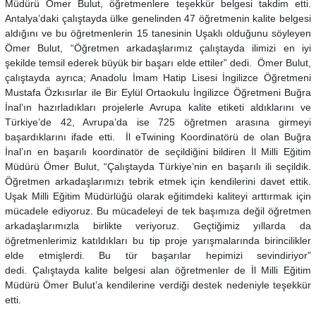
Müdürü Ömer Bulut, öğretmenlere teşekkür belgesi takdim etti.
Antalya’daki çalıştayda ülke genelinden 47 öğretmenin kalite belgesi
aldığını ve bu öğretmenlerin 15 tanesinin Uşaklı olduğunu söyleyen
Ömer Bulut, “Öğretmen arkadaşlarımız çalıştayda ilimizi en iyi
şekilde temsil ederek büyük bir başarı elde ettiler” dedi. Ömer Bulut,
çalıştayda ayrıca; Anadolu İmam Hatip Lisesi İngilizce Öğretmeni
Mustafa Özkısırlar ile Bir Eylül Ortaokulu İngilizce Öğretmeni Buğra
İnal’ın hazırladıkları projelerle Avrupa kalite etiketi aldıklarını ve
Türkiye’de 42, Avrupa’da ise 725 öğretmen arasına girmeyi
başardıklarını ifade etti. İl eTwining Koordinatörü de olan Buğra
İnal’ın en başarılı koordinatör de seçildiğini bildiren İl Milli Eğitim
Müdürü Ömer Bulut, “Çalıştayda Türkiye’nin en başarılı ili seçildik.
Öğretmen arkadaşlarımızı tebrik etmek için kendilerini davet ettik.
Uşak Milli Eğitim Müdürlüğü olarak eğitimdeki kaliteyi arttırmak için
mücadele ediyoruz. Bu mücadeleyi de tek başımıza değil öğretmen
arkadaşlarımızla birlikte veriyoruz. Geçtiğimiz yıllarda da
öğretmenlerimiz katıldıkları bu tip proje yarışmalarında birincilikler
elde etmişlerdi. Bu tür başarılar hepimizi sevindiriyor”
dedi.
Çalıştayda kalite belgesi alan öğretmenler de İl Milli Eğitim
Müdürü Ömer Bulut’a kendilerine verdiği destek nedeniyle teşekkür
etti.