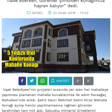
ifade ederken,”Görenler şimdiden konağımıza
hayran kalıyor” dedi.
GENEL
23 Ocak 2016 - 13:32
-
+
KAYDET
A
A
Uşak Belediyesi’nin projeleri arasında yer alan her mahalleye
yapılması planlanan mahalle konaklarında ilk adım Karaağaç
Mahallesi’nde atıldı. Şehit Savcı Mehmet Selim Kiraz Mahalle
Konağı açılışı henüz yapılmamasına rağmen görenler
tarafından tam not aldı. Selçuklu mimarisi örneklerini