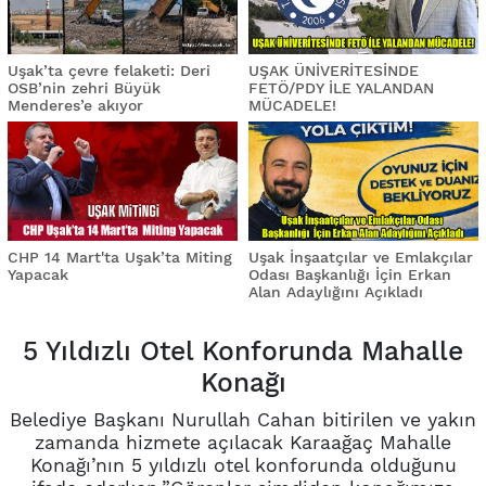
Uşak’ta çevre felaketi: Deri
UŞAK ÜNİVERİTESİNDE
OSB’nin zehri Büyük
FETÖ/PDY İLE YALANDAN
Menderes’e akıyor
MÜCADELE!
CHP 14 Mart'ta Uşak’ta Miting
Uşak İnşaatçılar ve Emlakçılar
Yapacak
Odası Başkanlığı İçin Erkan
Alan Adaylığını Açıkladı
5 Yıldızlı Otel Konforunda Mahalle
Konağı
Belediye Başkanı Nurullah Cahan bitirilen ve yakın
zamanda hizmete açılacak Karaağaç Mahalle
Konağı’nın 5 yıldızlı otel konforunda olduğunu