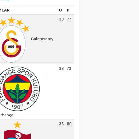
MLAR
O
P
33
77
Galatasaray
33
73
rbahçe
33
69