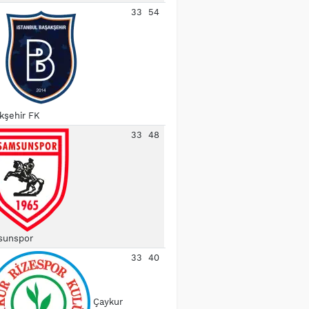
33
54
kşehir FK
33
48
unspor
33
40
Çaykur