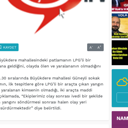
-
+
KAYDET
A
A
üyükdere mahallesindeki patlamanın LPG’li bir
a geldiğini, olayda ölen ve yaralananın olmadığını
.30 sıralarında Büyükdere mahallesi Güneyli sokak
n, ilk tespitlere göre LPG’li bir araçta çıkan yangın
 yaralanan kimsenin olmadığı, iki araçta maddi
çıklamada, “Ekiplerimiz olay sonrası ivedi bir şekilde
in yangını söndürmesi sonrası halen olay yeri
sürdürmektedir” diye belirtildi.
NAM