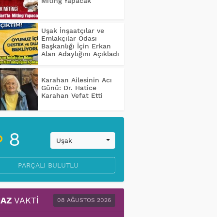
Miting Yapacak
Uşak İnşaatçılar ve
Emlakçılar Odası
Başkanlığı İçin Erkan
Alan Adaylığını Açıkladı
Karahan Ailesinin Acı
Günü: Dr. Hatice
Karahan Vefat Etti
8
Uşak
PARÇALI BULUTLU
AZ
VAKTI
08 AĞUSTOS 2026