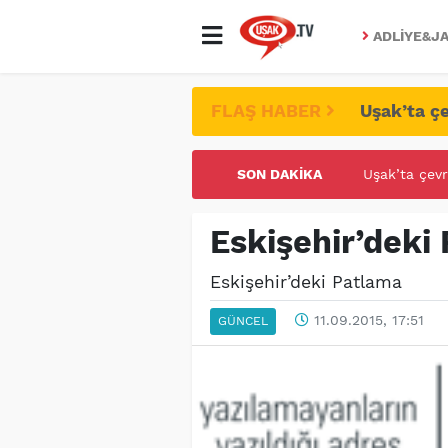
ADLIYE&JA
FLAŞ HABER
Uşak’ta çe
SON DAKIKA
UŞAK ÜNİVE
Eskişehir’deki
Eskişehir’deki Patlama
11.09.2015, 17:51
GÜNCEL