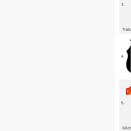
3.
Trab
4.
5.
Gözt