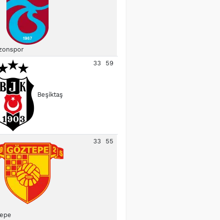
zonspor
33
59
Beşiktaş
33
55
epe