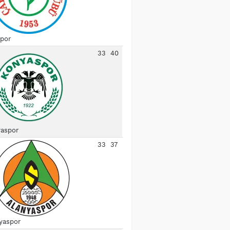
spor
33
40
aspor
33
37
yaspor