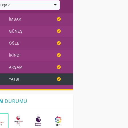
Uşak
İMSAK
GÜNEŞ
ÖĞLE
İKINDI
AKŞAM
YATSI
N
DURUMU