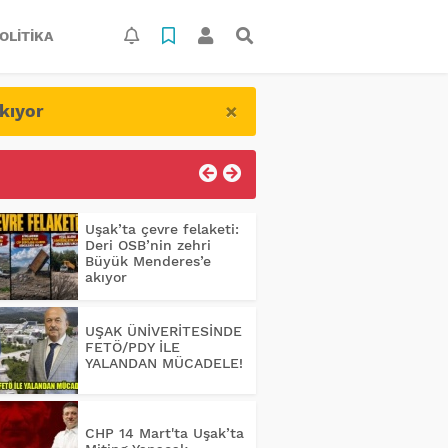
OLITIKA
×
kıyor
Uşak’ta çevre felaketi:
Deri OSB’nin zehri
Büyük Menderes’e
akıyor
UŞAK ÜNİVERİTESİNDE
FETÖ/PDY İLE
YALANDAN MÜCADELE!
CHP 14 Mart'ta Uşak’ta