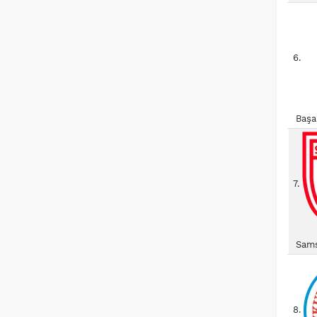
6.
Başa
7.
Sams
8.