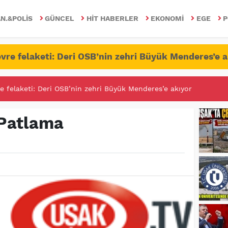
N.&POLIS
GÜNCEL
HIT HABERLER
EKONOMI
EGE
P
vre felaketi: Deri OSB’nin zehri Büyük Menderes’e a
RİTESİNDE FETÖ/PDY İLE YALANDAN MÜCADELE!
 Patlama