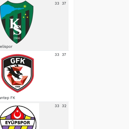
33
37
elispor
33
37
antep FK
33
32