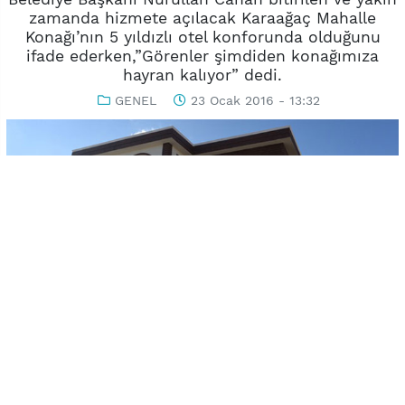
zamanda hizmete açılacak Karaağaç Mahalle
Konağı’nın 5 yıldızlı otel konforunda olduğunu
ifade ederken,”Görenler şimdiden konağımıza
hayran kalıyor” dedi.
GENEL
23 Ocak 2016 - 13:32
-
+
KAYDET
A
A
Uşak Belediyesi’nin projeleri arasında yer alan her mahalleye
yapılması planlanan mahalle konaklarında ilk adım Karaağaç