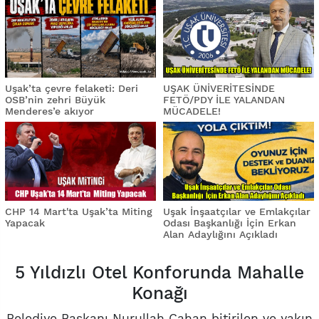
Uşak’ta çevre felaketi: Deri
UŞAK ÜNİVERİTESİNDE
OSB’nin zehri Büyük
FETÖ/PDY İLE YALANDAN
Menderes’e akıyor
MÜCADELE!
CHP 14 Mart'ta Uşak’ta Miting
Uşak İnşaatçılar ve Emlakçılar
Yapacak
Odası Başkanlığı İçin Erkan
Alan Adaylığını Açıkladı
5 Yıldızlı Otel Konforunda Mahalle
Konağı
Belediye Başkanı Nurullah Cahan bitirilen ve yakın