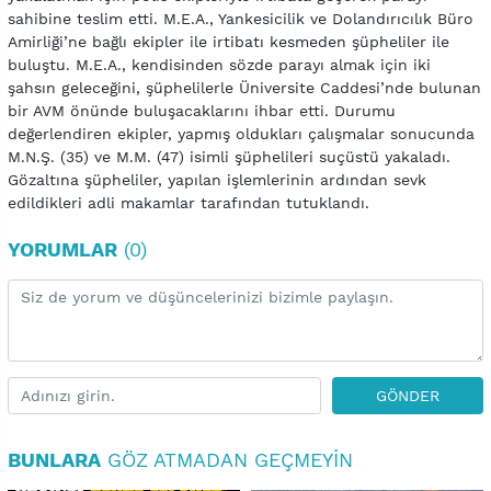
sahibine teslim etti. M.E.A., Yankesicilik ve Dolandırıcılık Büro
Amirliği’ne bağlı ekipler ile irtibatı kesmeden şüpheliler ile
buluştu. M.E.A., kendisinden sözde parayı almak için iki
şahsın geleceğini, şüphelilerle Üniversite Caddesi’nde bulunan
bir AVM önünde buluşacaklarını ihbar etti. Durumu
değerlendiren ekipler, yapmış oldukları çalışmalar sonucunda
M.N.Ş. (35) ve M.M. (47) isimli şüphelileri suçüstü yakaladı.
Gözaltına şüpheliler, yapılan işlemlerinin ardından sevk
edildikleri adli makamlar tarafından tutuklandı.
YORUMLAR
(0)
GÖNDER
BUNLARA
GÖZ ATMADAN GEÇMEYIN