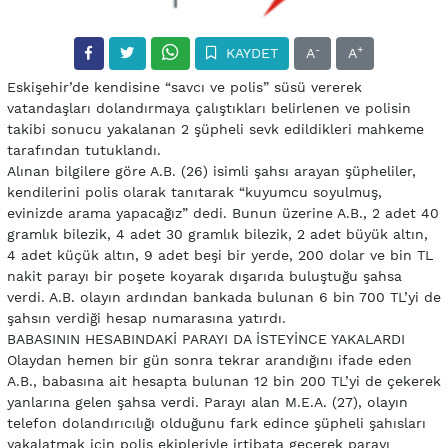
-
+
KAYDET
A
A
Eskişehir’de kendisine “savcı ve polis” süsü vererek
vatandaşları dolandırmaya çalıştıkları belirlenen ve polisin
takibi sonucu yakalanan 2 şüpheli sevk edildikleri mahkeme
tarafından tutuklandı.
Alınan bilgilere göre A.B. (26) isimli şahsı arayan şüpheliler,
kendilerini polis olarak tanıtarak “kuyumcu soyulmuş,
evinizde arama yapacağız” dedi. Bunun üzerine A.B., 2 adet 40
gramlık bilezik, 4 adet 30 gramlık bilezik, 2 adet büyük altın,
4 adet küçük altın, 9 adet beşi bir yerde, 200 dolar ve bin TL
nakit parayı bir poşete koyarak dışarıda buluştuğu şahsa
verdi. A.B. olayın ardından bankada bulunan 6 bin 700 TL’yi de
şahsın verdiği hesap numarasına yatırdı.
BABASININ HESABINDAKİ PARAYI DA İSTEYİNCE YAKALARDI
Olaydan hemen bir gün sonra tekrar arandığını ifade eden
A.B., babasına ait hesapta bulunan 12 bin 200 TL’yi de çekerek
yanlarına gelen şahsa verdi. Parayı alan M.E.A. (27), olayın
telefon dolandırıcılığı olduğunu fark edince şüpheli şahısları
yakalatmak için polis ekipleriyle irtibata geçerek parayı