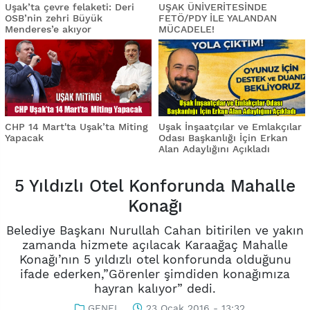
Uşak’ta çevre felaketi: Deri
UŞAK ÜNİVERİTESİNDE
OSB’nin zehri Büyük
FETÖ/PDY İLE YALANDAN
Menderes’e akıyor
MÜCADELE!
CHP 14 Mart'ta Uşak’ta Miting
Uşak İnşaatçılar ve Emlakçılar
Yapacak
Odası Başkanlığı İçin Erkan
Alan Adaylığını Açıkladı
5 Yıldızlı Otel Konforunda Mahalle
Konağı
Belediye Başkanı Nurullah Cahan bitirilen ve yakın
zamanda hizmete açılacak Karaağaç Mahalle
Konağı’nın 5 yıldızlı otel konforunda olduğunu
ifade ederken,”Görenler şimdiden konağımıza
hayran kalıyor” dedi.
GENEL
23 Ocak 2016 - 13:32