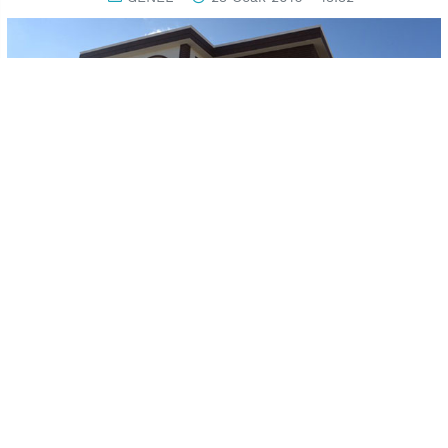
-
+
KAYDET
A
A
Uşak Belediyesi’nin projeleri arasında yer alan her mahalleye
yapılması planlanan mahalle konaklarında ilk adım Karaağaç
Mahallesi’nde atıldı. Şehit Savcı Mehmet Selim Kiraz Mahalle
Konağı açılışı henüz yapılmamasına rağmen görenler
tarafından tam not aldı. Selçuklu mimarisi örneklerini
barındıran konak, mahalle halkına birçok anlamda fayda
verecek.