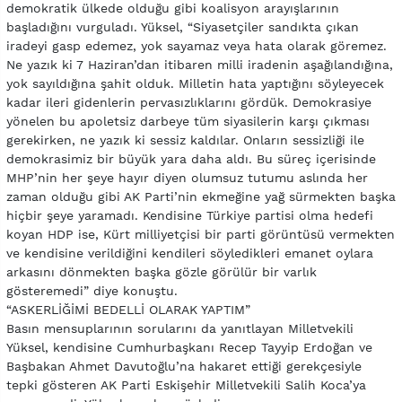
demokratik ülkede olduğu gibi koalisyon arayışlarının
başladığını vurguladı. Yüksel, “Siyasetçiler sandıkta çıkan
iradeyi gasp edemez, yok sayamaz veya hata olarak göremez.
Ne yazık ki 7 Haziran’dan itibaren milli iradenin aşağılandığına,
yok sayıldığına şahit olduk. Milletin hata yaptığını söyleyecek
kadar ileri gidenlerin pervasızlıklarını gördük. Demokrasiye
yönelen bu apoletsiz darbeye tüm siyasilerin karşı çıkması
gerekirken, ne yazık ki sessiz kaldılar. Onların sessizliği ile
demokrasimiz bir büyük yara daha aldı. Bu süreç içerisinde
MHP’nin her şeye hayır diyen olumsuz tutumu aslında her
zaman olduğu gibi AK Parti’nin ekmeğine yağ sürmekten başka
hiçbir şeye yaramadı. Kendisine Türkiye partisi olma hedefi
koyan HDP ise, Kürt milliyetçisi bir parti görüntüsü vermekten
ve kendisine verildiğini kendileri söyledikleri emanet oylara
arkasını dönmekten başka gözle görülür bir varlık
gösteremedi” diye konuştu.
“ASKERLİĞİMİ BEDELLİ OLARAK YAPTIM”
Basın mensuplarının sorularını da yanıtlayan Milletvekili
Yüksel, kendisine Cumhurbaşkanı Recep Tayyip Erdoğan ve
Başbakan Ahmet Davutoğlu’na hakaret ettiği gerekçesiyle
tepki gösteren AK Parti Eskişehir Milletvekili Salih Koca’ya