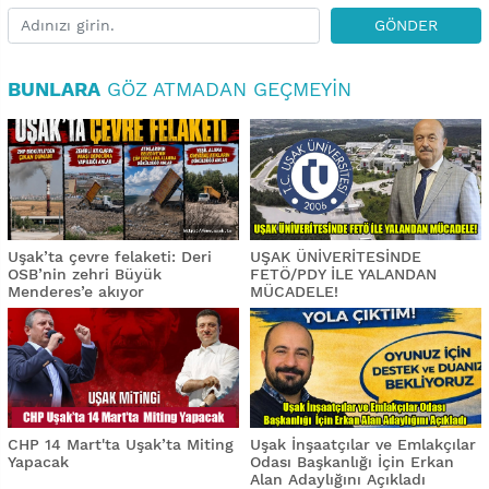
GÖNDER
BUNLARA
GÖZ ATMADAN GEÇMEYIN
Uşak’ta çevre felaketi: Deri
UŞAK ÜNİVERİTESİNDE
OSB’nin zehri Büyük
FETÖ/PDY İLE YALANDAN
Menderes’e akıyor
MÜCADELE!
CHP 14 Mart'ta Uşak’ta Miting
Uşak İnşaatçılar ve Emlakçılar
Yapacak
Odası Başkanlığı İçin Erkan
Alan Adaylığını Açıkladı