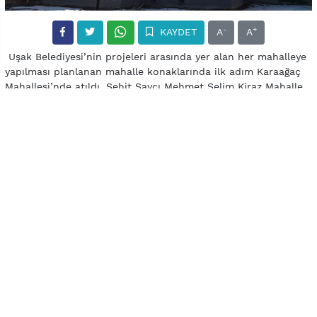
-
+
KAYDET
A
A
Uşak Belediyesi’nin projeleri arasında yer alan her mahalleye
yapılması planlanan mahalle konaklarında ilk adım Karaağaç
Mahallesi’nde atıldı. Şehit Savcı Mehmet Selim Kiraz Mahalle
Konağı açılışı henüz yapılmamasına rağmen görenler
tarafından tam not aldı. Selçuklu mimarisi örneklerini
barındıran konak, mahalle halkına birçok anlamda fayda
verecek.
Mahallemize armağan ediyoruz
“Karaağaç Mahallemize hak ettiği bir projeyi armağan
ediyoruz” şeklinde konuşan Belediye Başkanı Nurullah Cahan,
projenin günü kurtaran değil, uzun yıllar mahalleye hizmet
edecek bir özellikte olduğunu iletti. Cahan, “İlimizde
mahallelerimize ayrı bir hava katacak ve fayda sağlayacak
mahalle konakları projemiz devam ediyor. Bu kapsamda kısa
süre önce başladığımız Şehit Savcı Mehmet Selim Kiraz
Mahalle Konağı Karaağaç Mahallesi’nde bitirildi. Mahallemize
hizmet verecek konağın kaliteli ve modern olmasının yanında