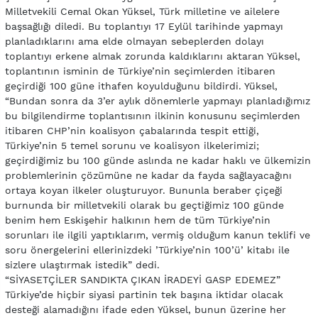
Milletvekili Cemal Okan Yüksel, Türk milletine ve ailelere
başsağlığı diledi. Bu toplantıyı 17 Eylül tarihinde yapmayı
planladıklarını ama elde olmayan sebeplerden dolayı
toplantıyı erkene almak zorunda kaldıklarını aktaran Yüksel,
toplantının isminin de Türkiye’nin seçimlerden itibaren
geçirdiği 100 güne ithafen koyulduğunu bildirdi. Yüksel,
“Bundan sonra da 3’er aylık dönemlerle yapmayı planladığımız
bu bilgilendirme toplantısının ilkinin konusunu seçimlerden
itibaren CHP’nin koalisyon çabalarında tespit ettiği,
Türkiye’nin 5 temel sorunu ve koalisyon ilkelerimizi;
geçirdiğimiz bu 100 günde aslında ne kadar haklı ve ülkemizin
problemlerinin çözümüne ne kadar da fayda sağlayacağını
ortaya koyan ilkeler oluşturuyor. Bununla beraber çiçeği
burnunda bir milletvekili olarak bu geçtiğimiz 100 günde
benim hem Eskişehir halkının hem de tüm Türkiye’nin
sorunları ile ilgili yaptıklarım, vermiş olduğum kanun teklifi ve
soru önergelerini ellerinizdeki ’Türkiye’nin 100’ü’ kitabı ile
sizlere ulaştırmak istedik” dedi.
“SİYASETÇİLER SANDIKTA ÇIKAN İRADEYİ GASP EDEMEZ”
Türkiye’de hiçbir siyasi partinin tek başına iktidar olacak
desteği alamadığını ifade eden Yüksel, bunun üzerine her