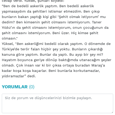
cevap verdi. Yüksel, şunları söyledi:
“Ben de bedelli askerlik yaptım. Ben bedelli askerlik
yapmasaydım da şehitleri istismar etmezdim. Ben çıkıp
bunların bakan yaptığı kişi gibi ‘Şehit olmak istiyorum’ mu
dedim? Ben kimsenin şehit olmasını istemiyorum. Taner
Yıldız’ın da şehit olmasını istemiyorum, onun çocuğunun da
şehit olmasını istemiyorum. Beni üzer. Hiç kimse şehit
olmasın."
Yüksel, "Ben askerliğimi bedelli olarak yaptım. O dönemde de
Türkiye’de terör falan hiçbir şey yoktu. Bunların çıkardığı
kanuna göre yaptım. Bunlar da yaptı. Bu ayıp bir şey mi?
Hayatım boyunca geriye dönüp baktığımda utanacağım şeyler
olmadı. Çok insan var ki bir çıksa ortaya buradan Maraş’a
kadar koşa koşa kaçarlar. Beni bunlarla korkutamazlar,
yıldıramazlar” dedi.
YORUMLAR
(0)