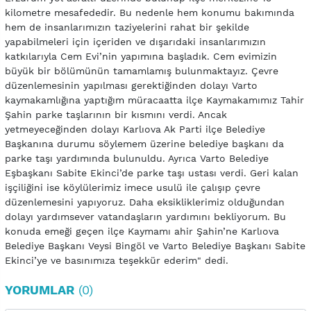
kilometre mesafededir. Bu nedenle hem konumu bakımında
hem de insanlarımızın taziyelerini rahat bir şekilde
yapabilmeleri için içeriden ve dışarıdaki insanlarımızın
katkılarıyla Cem Evi’nin yapımına başladık. Cem evimizin
büyük bir bölümünün tamamlamış bulunmaktayız. Çevre
düzenlemesinin yapılması gerektiğinden dolayı Varto
kaymakamlığına yaptığım müracaatta ilçe Kaymakamımız Tahir
Şahin parke taşlarının bir kısmını verdi. Ancak
yetmeyeceğinden dolayı Karlıova Ak Parti ilçe Belediye
Başkanına durumu söylemem üzerine belediye başkanı da
parke taşı yardımında bulunuldu. Ayrıca Varto Belediye
Eşbaşkanı Sabite Ekinci’de parke taşı ustası verdi. Geri kalan
işçiliğini ise köylülerimiz imece usulü ile çalışıp çevre
düzenlemesini yapıyoruz. Daha eksikliklerimiz olduğundan
dolayı yardımsever vatandaşların yardımını bekliyorum. Bu
konuda emeği geçen ilçe Kaymamı ahir Şahin’ne Karlıova
Belediye Başkanı Veysi Bingöl ve Varto Belediye Başkanı Sabite
Ekinci’ye ve basınımıza teşekkür ederim" dedi.
YORUMLAR
(0)