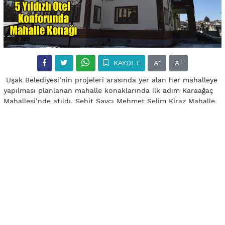
-
+
KAYDET
A
A
Uşak Belediyesi’nin projeleri arasında yer alan her mahalleye
yapılması planlanan mahalle konaklarında ilk adım Karaağaç
Mahallesi’nde atıldı. Şehit Savcı Mehmet Selim Kiraz Mahalle
Konağı açılışı henüz yapılmamasına rağmen görenler
tarafından tam not aldı. Selçuklu mimarisi örneklerini
barındıran konak, mahalle halkına birçok anlamda fayda
verecek.
Mahallemize armağan ediyoruz
“Karaağaç Mahallemize hak ettiği bir projeyi armağan
ediyoruz” şeklinde konuşan Belediye Başkanı Nurullah Cahan,
projenin günü kurtaran değil, uzun yıllar mahalleye hizmet
edecek bir özellikte olduğunu iletti. Cahan, “İlimizde
mahallelerimize ayrı bir hava katacak ve fayda sağlayacak
mahalle konakları projemiz devam ediyor. Bu kapsamda kısa