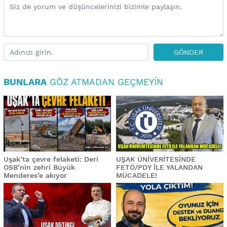
GÖNDER
BUNLARA
GÖZ ATMADAN GEÇMEYIN
Uşak’ta çevre felaketi: Deri
UŞAK ÜNİVERİTESİNDE
OSB’nin zehri Büyük
FETÖ/PDY İLE YALANDAN
Menderes’e akıyor
MÜCADELE!