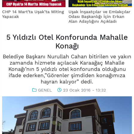
CHP 14 Mart'ta Uşak’ta Miting
Uşak İnşaatçılar ve Emlakçılar
Yapacak
Odası Başkanlığı İçin Erkan
Alan Adaylığını Açıkladı
5 Yıldızlı Otel Konforunda Mahalle
Konağı
Belediye Başkanı Nurullah Cahan bitirilen ve yakın
zamanda hizmete açılacak Karaağaç Mahalle
Konağı’nın 5 yıldızlı otel konforunda olduğunu
ifade ederken,”Görenler şimdiden konağımıza
hayran kalıyor” dedi.
GENEL
23 Ocak 2016 - 13:32