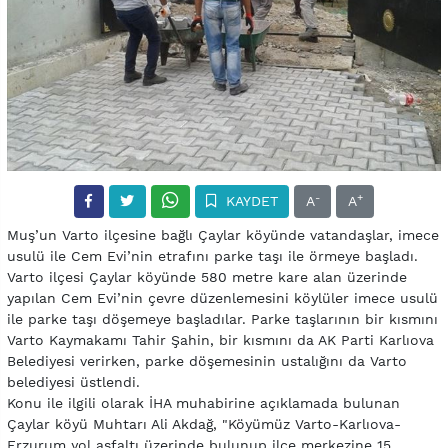
-
+
KAYDET
A
A
Muş’un Varto ilçesine bağlı Çaylar köyünde vatandaşlar, imece
usulü ile Cem Evi’nin etrafını parke taşı ile örmeye başladı.
Varto ilçesi Çaylar köyünde 580 metre kare alan üzerinde
yapılan Cem Evi’nin çevre düzenlemesini köylüler imece usulü
ile parke taşı döşemeye başladılar. Parke taşlarının bir kısmını
Varto Kaymakamı Tahir Şahin, bir kısmını da AK Parti Karlıova
Belediyesi verirken, parke döşemesinin ustalığını da Varto
belediyesi üstlendi.
Konu ile ilgili olarak İHA muhabirine açıklamada bulunan
Çaylar köyü Muhtarı Ali Akdağ, "Köyümüz Varto-Karlıova-
Erzurum yol asfaltı üzerinde bulunup ilçe merkezine 15