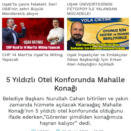
Uşak’ta çevre felaketi: Deri
UŞAK ÜNİVERİTESİNDE
OSB’nin zehri Büyük
FETÖ/PDY İLE YALANDAN
Menderes’e akıyor
MÜCADELE!
CHP 14 Mart'ta Uşak’ta Miting
Uşak İnşaatçılar ve Emlakçılar
Yapacak
Odası Başkanlığı İçin Erkan
Alan Adaylığını Açıkladı
5 Yıldızlı Otel Konforunda Mahalle
Konağı
Belediye Başkanı Nurullah Cahan bitirilen ve yakın
zamanda hizmete açılacak Karaağaç Mahalle
Konağı’nın 5 yıldızlı otel konforunda olduğunu
ifade ederken,”Görenler şimdiden konağımıza
hayran kalıyor” dedi.