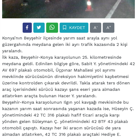
-
+
KAYDET
A
A
Konya’nın Beyşehir ilçesinde yarım saat arayla aynı yol
güzergahında meydana gelen iki ayrı trafik kazasında 2 kişi
yaralandı.
İlk kaza, Beyşehir-Konya karayolunun 25. kilometresinde
meydana geldi. Edinilen bilgiye göre, Sabit Y. yönetimindeki 42
AV 697 plakalı otomobil, Üçpınar Mahallesi yol ayrımı
mevkiinde sürücüsünün direksiyon hakimiyetini kaybetmesi
üzerine kontrolden çıkarak devrildi. Takla atarak ters dönen
araç içerisindeki sürücü kazayı şans eseri yara almadan
atlatırken araçta bulunan Hacer Y. yaralandı.
Beyşehir-Konya karayolunun Ilgın yol kavşağı mevkisinde bu
kazanın yarım saat sonrasında yaşanan kazada ise, Hüseyin Ç.
yönetimindeki 42 TC 316 plakalı hafif ticari araçla karşı
yönden gelen Süleyman Ç. yönetimindeki 42 BTF 43 plakalı
otomobil çapıştı. Kazayı her iki aracın sürücüsü de yara
almadan atlatırken, 42 TC 316 plakalı araçtaki Hediye E.