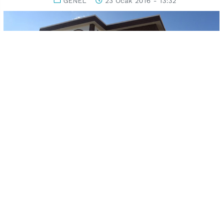
GENEL
23 Ocak 2016 - 13:32
-
+
KAYDET
A
A
Uşak Belediyesi’nin projeleri arasında yer alan her mahalleye
yapılması planlanan mahalle konaklarında ilk adım Karaağaç
Mahallesi’nde atıldı. Şehit Savcı Mehmet Selim Kiraz Mahalle
Konağı açılışı henüz yapılmamasına rağmen görenler
tarafından tam not aldı. Selçuklu mimarisi örneklerini
barındıran konak, mahalle halkına birçok anlamda fayda
verecek.