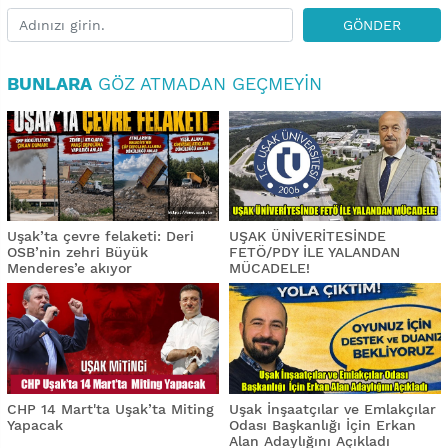
GÖNDER
BUNLARA
GÖZ ATMADAN GEÇMEYIN
Uşak’ta çevre felaketi: Deri
UŞAK ÜNİVERİTESİNDE
OSB’nin zehri Büyük
FETÖ/PDY İLE YALANDAN
Menderes’e akıyor
MÜCADELE!
CHP 14 Mart'ta Uşak’ta Miting
Uşak İnşaatçılar ve Emlakçılar
Yapacak
Odası Başkanlığı İçin Erkan
Alan Adaylığını Açıkladı