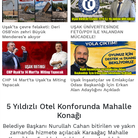
Uşak’ta çevre felaketi: Deri
UŞAK ÜNİVERİTESİNDE
OSB’nin zehri Büyük
FETÖ/PDY İLE YALANDAN
Menderes’e akıyor
MÜCADELE!
CHP 14 Mart'ta Uşak’ta Miting
Uşak İnşaatçılar ve Emlakçılar
Yapacak
Odası Başkanlığı İçin Erkan
Alan Adaylığını Açıkladı
5 Yıldızlı Otel Konforunda Mahalle
Konağı
Belediye Başkanı Nurullah Cahan bitirilen ve yakın
zamanda hizmete açılacak Karaağaç Mahalle