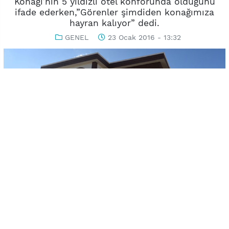
Konağı’nın 5 yıldızlı otel konforunda olduğunu
ifade ederken,”Görenler şimdiden konağımıza
hayran kalıyor” dedi.
GENEL
23 Ocak 2016 - 13:32
-
+
KAYDET
A
A
Uşak Belediyesi’nin projeleri arasında yer alan her mahalleye
yapılması planlanan mahalle konaklarında ilk adım Karaağaç
Mahallesi’nde atıldı. Şehit Savcı Mehmet Selim Kiraz Mahalle
Konağı açılışı henüz yapılmamasına rağmen görenler