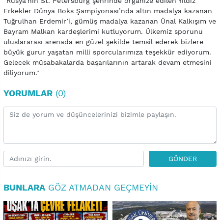
"Rusya’nın St. Petersburg şehrinde organize edilen Yıldız
Erkekler Dünya Boks Şampiyonası’nda altın madalya kazanan
Tuğrulhan Erdemir’i, gümüş madalya kazanan Ünal Kalkışım ve
Bayram Malkan kardeşlerimi kutluyorum. Ülkemiz sporunu
uluslararası arenada en güzel şekilde temsil ederek bizlere
büyük gurur yaşatan milli sporcularımıza teşekkür ediyorum.
Gelecek müsabakalarda başarılarının artarak devam etmesini
diliyorum."
YORUMLAR
(0)
GÖNDER
BUNLARA
GÖZ ATMADAN GEÇMEYIN