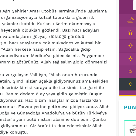
le Ağrı Şehirler Arası Otobüs Terminali’nde uğurlama
ı organizasyonuyla kutsal topraklara giden ilk
e yakınları katıldı. Kur’an-ı Kerim okunmasıyla
heyecanlı oldukları gözlendi. Bazı hacı adayları
azı vatandaşların gözyaşı döktüğü görüldü.
Işın, hacı adaylarına çok mukaddes ve kutsal bir
 "Allah herkese nasip etsin. Sağlıcakla gidip
ce zannediyorum Medine’ye gideceksiniz. Peygamber
mımızı götürünüz. Allah sağ salim gidip dönmenizi
u vurgulayan Vali Işın, "Allah onun huzurunda
 etsin. Şimdi sizler uçakla gidiyorsunuz ama eskiden
deleriniz kimisi karayolu ile ise kimisi ise gemi ile
oldu. Benim dedem 6 ay yaya gidip gelmiştir. Bugün
idiyorsunuz. Hac bizim inançlarımızda farzlardan
orsunuz. Farzını yerine getirmeye gidiyorsunuz. Allah
PUA
a, Doğu ve Güneydoğu Anadolu’ya ve bütün Türkiye’ye
anistan’a yani bütün islam alemine dua edin. Çünkü
e gidiyorsunuz. Siz Arafat’ta dua edeceksiniz Allah
 diye konuştu.