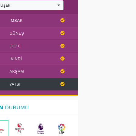
Uşak
İMSAK
GÜNEŞ
ÖĞLE
İKINDI
AKŞAM
YATSI
N
DURUMU