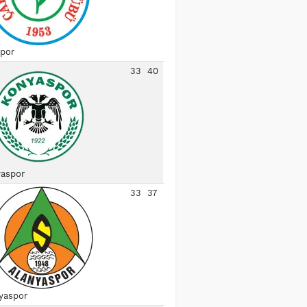
spor
33
40
aspor
33
37
yaspor