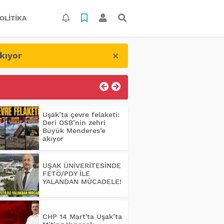
OLITIKA
×
kıyor
Uşak’ta çevre felaketi:
Deri OSB’nin zehri
Büyük Menderes’e
akıyor
UŞAK ÜNİVERİTESİNDE
FETÖ/PDY İLE
YALANDAN MÜCADELE!
CHP 14 Mart'ta Uşak’ta