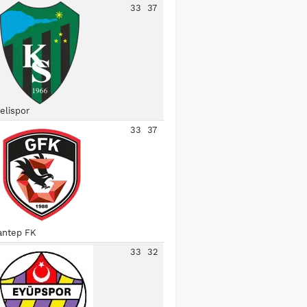
33
37
elispor
33
37
antep FK
33
32