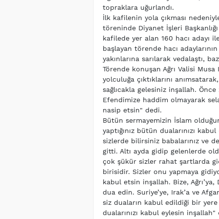
topraklara uğurlandı.
İlk kafilenin yola çıkması nedeniy
töreninde Diyanet İşleri Başkanlığ
kafilede yer alan 160 hacı adayı il
başlayan törende hacı adaylarının 
yakınlarına sarılarak vedalaştı, b
Törende konuşan Ağrı Valisi Musa 
yolculuğa çıktıklarını anımsatarak,
sağlıcakla gelesiniz inşallah. Ön
Efendimize haddim olmayarak sela
nasip etsin" dedi.
Bütün sermayemizin İslam olduğun
yaptığınız bütün dualarınızı kabul
sizlerde bilirsiniz babalarınız ve de
gitti. Altı ayda gidip gelenlerde 
çok şükür sizler rahat şartlarda g
birisidir. Sizler onu yapmaya gidiy
kabul etsin inşallah. Bize, Ağrı’y
dua edin. Suriye’ye, Irak’a ve Afg
siz duaların kabul edildiği bir yer
dualarınızı kabul eylesin inşallah"