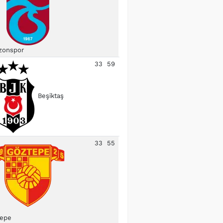
zonspor
33
59
Beşiktaş
33
55
epe