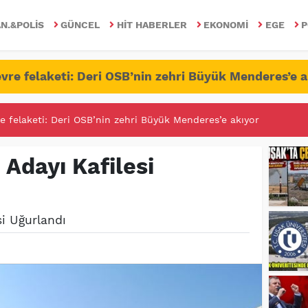
N.&POLIS
GÜNCEL
HIT HABERLER
EKONOMI
EGE
P
vre felaketi: Deri OSB’nin zehri Büyük Menderes’e a
RİTESİNDE FETÖ/PDY İLE YALANDAN MÜCADELE!
 Adayı Kafilesi
si Uğurlandı