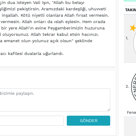
n dua isteyen Vali Işın, "Allah bu belayı
iğimizi pekiştirsin. Aramızdaki kardeşliği, uhuvveti
TAKI
 inşallah. Kötü niyetli olanlara Allah fırsat vermesin.
 vermesin. Allah onları da ıslah eylesin. Hem orada
bir yere Allah’ın evine Peygamberimizin huzuruna
 oluyorsunuz. Allah tekrar kabul etsin hacınızı.
1.
h’a emanet olun yolunuz açık olsun" şeklinde
cı kafilesi dualarla uğurlandı.
2.
Fene
GÖNDER