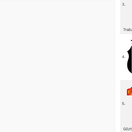
3.
Trab
4.
5.
Gözt