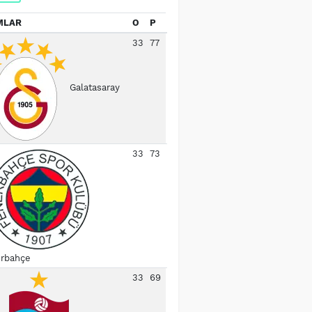
MLAR
O
P
33
77
Galatasaray
33
73
rbahçe
33
69