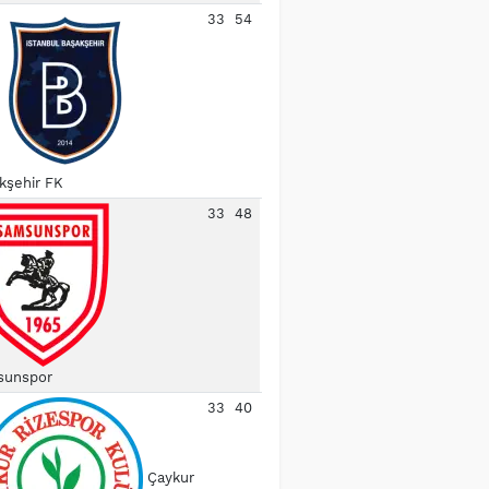
33
54
kşehir FK
33
48
unspor
33
40
Çaykur