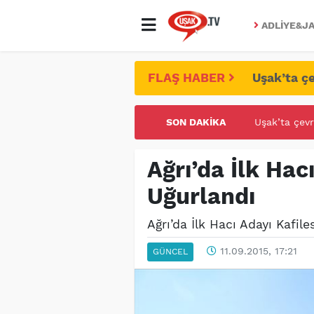
ADLIYE&JA
FLAŞ HABER
Uşak’ta çe
SON DAKIKA
UŞAK ÜNİVE
Ağrı’da İlk Hacı
Uğurlandı
Ağrı’da İlk Hacı Adayı Kafile
11.09.2015, 17:21
GÜNCEL