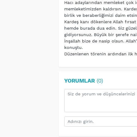
Hacı adaylarından memleket çok içi
memleketimizden kaldırsın. Kardeşl
birlik ve beraberliğimizi daim etsin
Kardeş kanı dökenlere Allah fırsat
hemde burada dua edin. Siz güzel 
gidiyorsunuz. Büyük bir şerefe nail
İnşallah bize de nasip olsun. Alla
konuştu.
Düzenlenen törenin ardından ilk ha
YORUMLAR
(0)