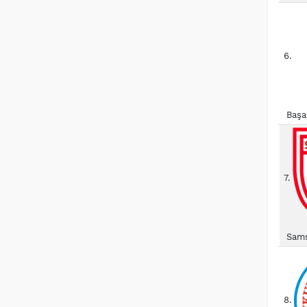
6.
Başa
7.
Sams
8.