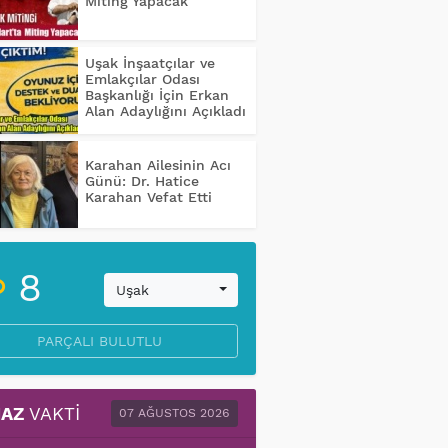
Miting Yapacak
Uşak İnşaatçılar ve
Emlakçılar Odası
Başkanlığı İçin Erkan
Alan Adaylığını Açıkladı
Karahan Ailesinin Acı
Günü: Dr. Hatice
Karahan Vefat Etti
8
Uşak
PARÇALI BULUTLU
AZ
VAKTI
07 AĞUSTOS 2026