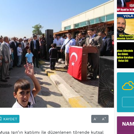
-
+
KAYDET
A
A
NAM
i Musa Işın’ın katılımı ile düzenlenen törende kutsal