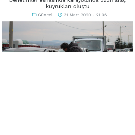
Denetimler esnasında karayolunda uzun araç
kuyrukları oluştu
Güncel
31 Mart 2020 - 21:06
-
+
KAYDET
A
A
Uşak’ta polis ve sağlık ekipleri tarafından yapılan
korona virüs denetimleri nedeniyle kent girişindeki