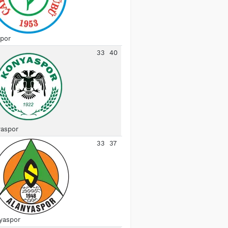
spor
33
40
aspor
33
37
yaspor