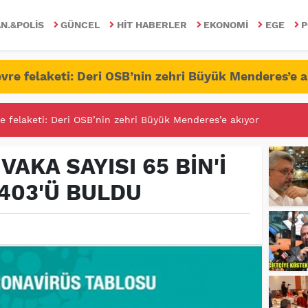
N.&POLIS
GÜNCEL
HIT HABERLER
EKONOMI
EGE
P
vre felaketi: Deri OSB’nin zehri Büyük Menderes’e a
RİTESİNDE FETÖ/PDY İLE YALANDAN MÜCADELE!
AKA SAYISI 65 BİN'İ
1403'Ü BULDU