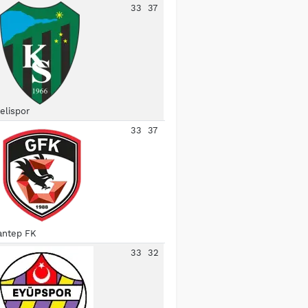
33
37
elispor
33
37
antep FK
33
32