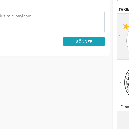
TAKI
1.
GÖNDER
2.
Fene