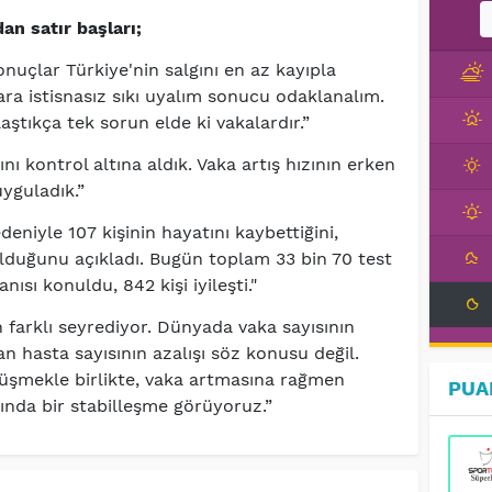
an satır başları;
nuçlar Türkiye'nin salgını en az kayıpla
ara istisnasız sıkı uyalım sonucu odaklanalım.
aştıkça tek sorun elde ki vakalardır.”
nı kontrol altına aldık. Vaka artış hızının erken
yguladık.”
eniyle 107 kişinin hayatını kaybettiğini,
lduğunu açıkladı. Bugün toplam 33 bin 70 test
nısı konuldu, 842 kişi iyileşti."
farklı seyrediyor. Dünyada vaka sayısının
an hasta sayısının azalışı söz konusu değil.
 düşmekle birlikte, vaka artmasına rağmen
PUA
nda bir stabilleşme görüyoruz.”