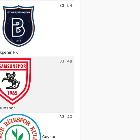
33
54
kşehir FK
33
48
unspor
33
40
Çaykur