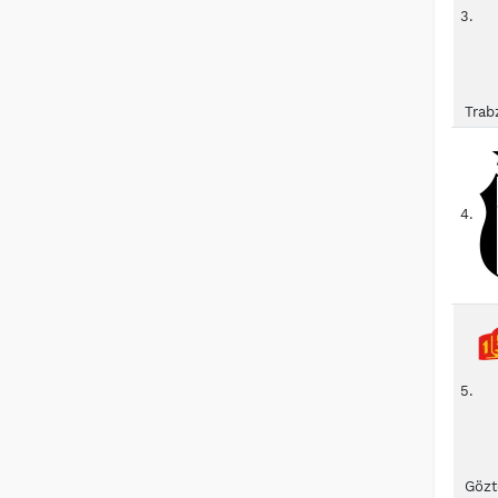
3.
Trab
4.
5.
Gözt