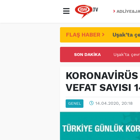
ADLIYE&JA
FLAŞ HABER
Uşak’ta çe
SON DAKIKA
UŞAK ÜNİVE
KORONAVİRÜS V
VEFAT SAYISI 
14.04.2020, 20:18
GENEL