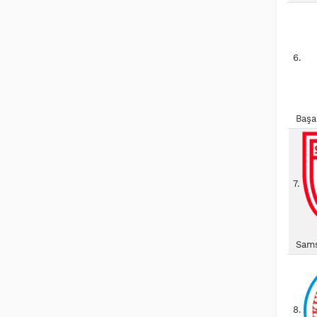
6.
Başa
7.
Sams
8.