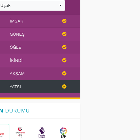
Uşak
İMSAK
GÜNEŞ
ÖĞLE
İKINDI
AKŞAM
YATSI
N
DURUMU