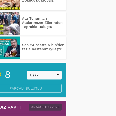
ZÜMRA’YA MÜJDE
Ata Tohumları
Atalarımızın Ellerinden
Toprakla Buluştu
Son 24 saatte 5 bin'den
fazla hastamız iyileşti'
8
Uşak
PARÇALI BULUTLU
AZ
VAKTI
05 AĞUSTOS 2026