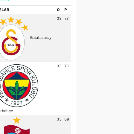
MLAR
O
P
33
77
Galatasaray
33
73
rbahçe
33
69