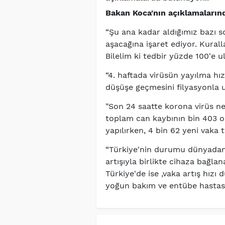
Bakan Koca'nın açıklamalarınd
“Şu ana kadar aldığımız bazı so
aşacağına işaret ediyor. Kurall
Bilelim ki tedbir yüzde 100'e ul
“4. haftada virüsün yayılma hızı
düşüşe geçmesini filyasyonla u
"Son 24 saatte korona virüs ned
toplam can kaybının bin 403 o
yapılırken, 4 bin 62 yeni vaka ta
“Türkiye'nin durumu dünyadan 
artışıyla birlikte cihaza bağlan
Türkiye'de ise ,vaka artış hızı
yoğun bakım ve entübe hastası