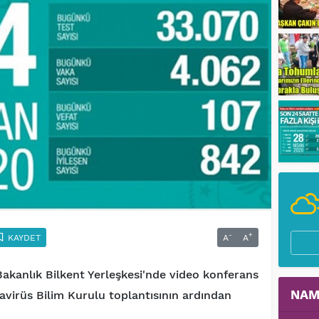
-
+
KAYDET
A
A
Bakanlık Bilkent Yerleşkesi'nde video konferans
NAM
virüs Bilim Kurulu toplantısının ardından