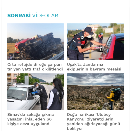
SONRAKI
VIDEOLAR
Orta refüjde direğe çarpan
Uşak'ta Jandarma
tır yan yattı trafik kilitlendi
ekiplerinin bayram mesaisi
Simav’da sokağa çıkma
Doğa harikası ‘Ulubey
yasağını ihlal eden 66
Kanyonu’ ziyaretçilerini
kişiye ceza uygulandı
yeniden ağırlayacağı günü
bekliyor