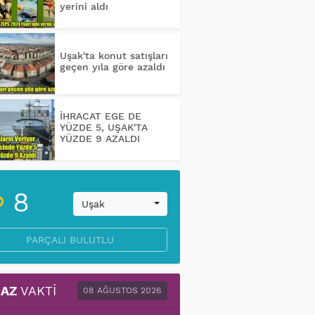
yerini aldı
Uşak'ta konut satışları
geçen yıla göre azaldı
İHRACAT EGE DE
YÜZDE 5, UŞAK'TA
YÜZDE 9 AZALDI
8
Uşak
PARÇALI BULUTLU
AZ
VAKTI
08 AĞUSTOS 2026