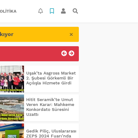
OLITIKA
×
kıyor
Uşak’ta Asgross Market
2. Şubesi Görkemli Bir
Açılışla Hizmete Girdi
Hitit Seramik’te Umut
Veren Karar: Mahkeme
Konkordato Süresini
Uzattı
Gedik Piliç, Uluslararası
ZEPS 2024 Fuarı’nda