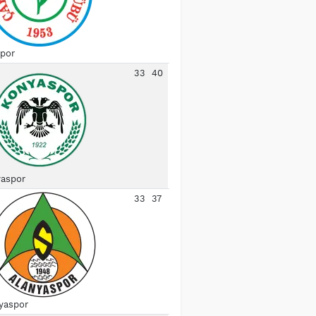
spor
33
40
aspor
33
37
yaspor