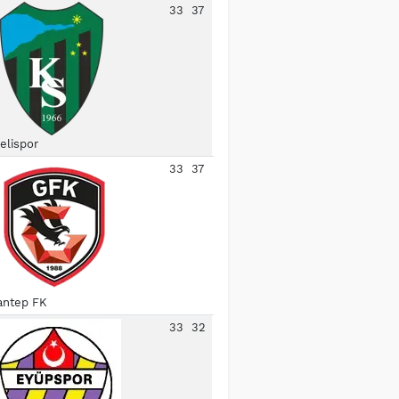
33
37
elispor
33
37
antep FK
33
32