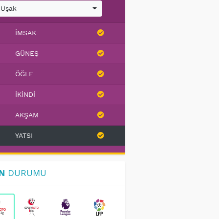
Uşak
İMSAK
GÜNEŞ
ÖĞLE
İKINDI
AKŞAM
YATSI
N
DURUMU