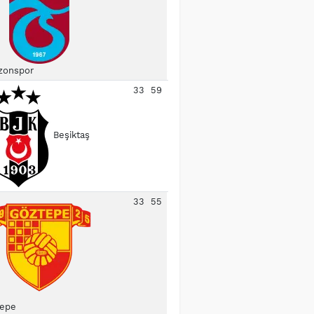
zonspor
33
59
Beşiktaş
33
55
epe