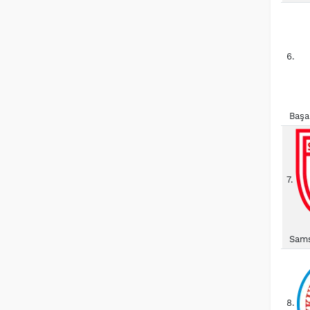
6.
Başa
7.
Sams
8.