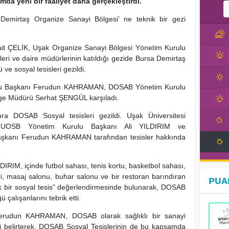
da yeni bir faaliyet daha gerçekleştirdi.
emirtaş Organize Sanayi Bölgesi’ ne teknik bir gezi
Sait ÇELİK, Uşak Organize Sanayi Bölgesi Yönetim Kurulu
leri ve daire müdürlerinin katıldığı gezide Bursa Demirtaş
 sosyal tesisleri gezildi.
lu Başkanı Ferudun KAHRAMAN, DOSAB Yönetim Kurulu
lge Müdürü Serhat ŞENGÜL karşıladı.
a DOSAB Sosyal tesisleri gezildi. Uşak Üniversitesi
, UOSB Yönetim Kurulu Başkanı Ali YILDIRIM ve
Başkanı Ferudun KAHRAMAN tarafından tesisler hakkında
RIM, içinde futbol sahası, tenis kortu, basketbol sahası,
, masaj salonu, buhar salonu ve bir restoran barındıran
PUA
ek bir sosyal tesis” değerlendirmesinde bulunarak, DOSAB
çalışanlarını tebrik etti.
rudun KAHRAMAN, DOSAB olarak sağlıklı bir sanayi
ni belirterek, DOSAB Sosyal Tesislerinin de bu kapsamda