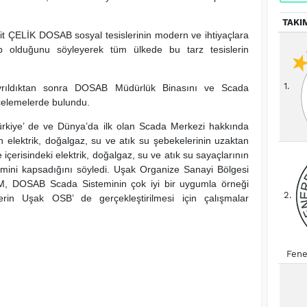
TAKI
ait ÇELİK DOSAB sosyal tesislerinin modern ve ihtiyaçlara
p olduğunu söyleyerek tüm ülkede bu tarz tesislerin
1.
ayrıldıktan sonra DOSAB Müdürlük Binasını ve Scada
ncelemelerde bulundu.
iye’ de ve Dünya’da ilk olan Scada Merkezi hakkında
in elektrik, doğalgaz, su ve atık su şebekelerinin uzaktan
çerisindeki elektrik, doğalgaz, su ve atık su sayaçlarının
ni kapsadığını söyledi. Uşak Organize Sanayi Bölgesi
M, DOSAB Scada Sisteminin çok iyi bir uygumla örneği
2.
erin Uşak OSB’ de gerçekleştirilmesi için çalışmalar
Fene