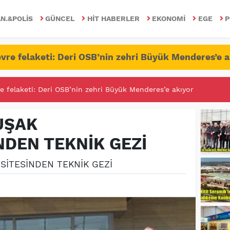
N.&POLIS
GÜNCEL
HIT HABERLER
EKONOMI
EGE
P
vre felaketi: Deri OSB’nin zehri Büyük Menderes’e a
RİTESİNDE FETÖ/PDY İLE YALANDAN MÜCADELE!
UŞAK
NDEN TEKNİK GEZİ
SİTESİNDEN TEKNİK GEZİ