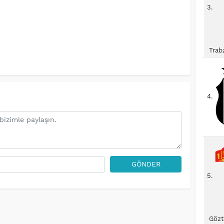
3.
Trab
4.
GÖNDER
5.
Gözt