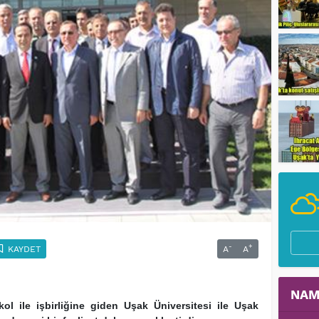
-
+
KAYDET
A
A
NAM
ol ile işbirliğine giden Uşak Üniversitesi ile Uşak