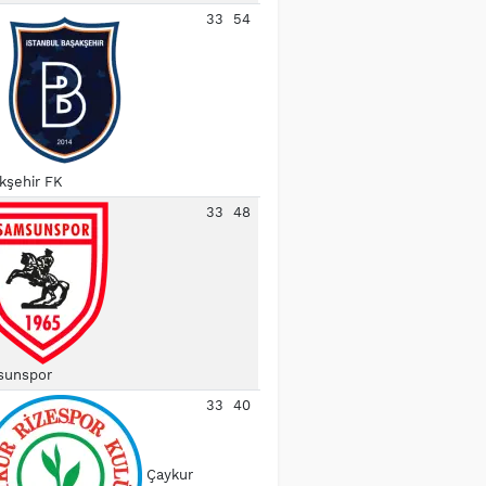
33
54
kşehir FK
33
48
unspor
33
40
Çaykur