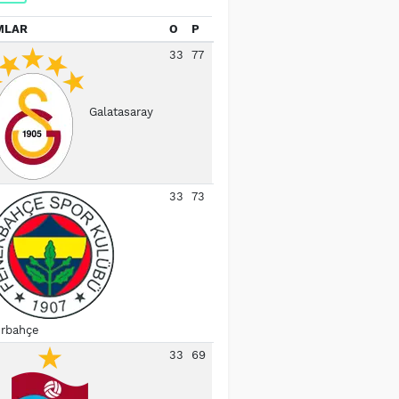
MLAR
O
P
33
77
Galatasaray
33
73
rbahçe
33
69