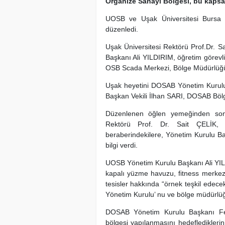
Organize Sanayi Bölgesi, bu kapsam
UOSB ve Uşak Üniversitesi Bursa D
düzenledi.
Uşak Üniversitesi Rektörü Prof.Dr. 
Başkanı Ali YILDIRIM, öğretim görevli
OSB Scada Merkezi, Bölge Müdürlüğü ve
Uşak heyetini DOSAB Yönetim Kuru
Başkan Vekili İlhan SARI, DOSAB Bö
Düzenlenen öğlen yemeğinden sonr
Rektörü Prof. Dr. Sait ÇELİK
beraberindekilere, Yönetim Kurulu 
bilgi verdi.
UOSB Yönetim Kurulu Başkanı Ali YILDI
kapalı yüzme havuzu, fitness merkezi
tesisler hakkında “örnek teşkil edec
Yönetim Kurulu’ nu ve bölge müdürlüğü 
DOSAB Yönetim Kurulu Başkanı Fe
bölgesi yapılanmasını hedefledikleri