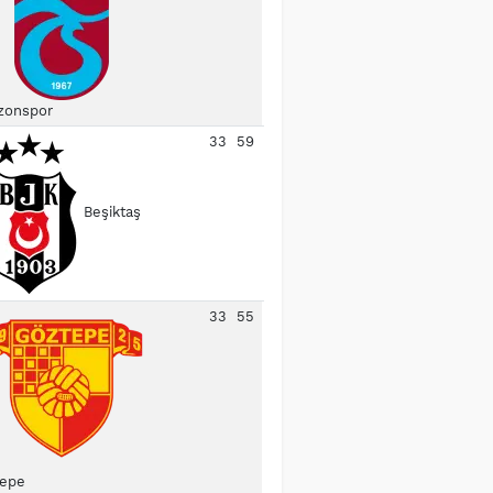
zonspor
33
59
Beşiktaş
33
55
epe