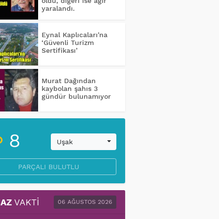
öldü, diğeri ise ağır
yaralandı.
Eynal Kaplıcaları'na
‘Güvenli Turizm
Sertifikası’
Murat Dağından
kaybolan şahıs 3
gündür bulunamıyor
8
Uşak
PARÇALI BULUTLU
AZ
VAKTI
06 AĞUSTOS 2026