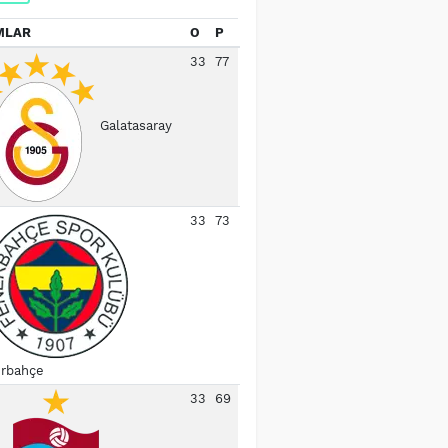
MLAR
O
P
33
77
Galatasaray
33
73
rbahçe
33
69