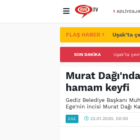
ADLIYE&JA
FLAŞ HABER
Uşak’ta çe
SON DAKIKA
UŞAK ÜNİVE
Murat Dağı'nd
hamam keyfi
Gediz Belediye Başkanı Mu
Ege'nin incisi Murat Dağı K
22.01.2020, 00:50
EGE