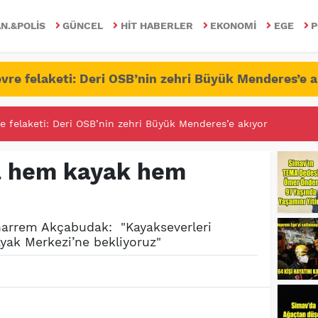
N.&POLIS
GÜNCEL
HIT HABERLER
EKONOMI
EGE
P
vre felaketi: Deri OSB’nin zehri Büyük Menderes’e a
RİTESİNDE FETÖ/PDY İLE YALANDAN MÜCADELE!
a hem kayak hem
harrem Akçabudak: "Kayakseverleri
ayak Merkezi’ne bekliyoruz"