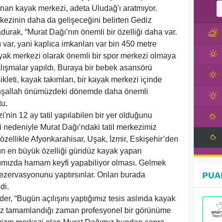
nan kayak merkezi, adeta Uludağ'ı aratmıyor.
inin daha da gelişeceğini belirten Gediz
rak, “Murat Dağı’nın önemli bir özelliği daha var.
var, yani kaplıca imkanları var bin 450 metre
ayak merkezi olarak önemli bir spor merkezi olmaya
lışmalar yapıldı. Buraya bir bebek asansörü
kleti, kayak takımları, bir kayak merkezi içinde
. İnşallah önümüzdeki dönemde daha önemli
tu.
in 12 ay tatil yapılabilen bir yer olduğunu
li nedeniyle Murat Dağı’ndaki tatil merkezimiz
 özellikle Afyonkarahisar, Uşak, İzmir, Eskişehir’den
nın en büyük özelliği gündüz kayak yapan
ımızda hamam keyfi yapabiliyor olması. Gelmek
PUA
ezervasyonunu yaptırsınlar. Onları burada
di.
“Bugün açılışını yaptığımız tesis aslında kayak
iz tamamlandığı zaman profesyonel bir görünüme