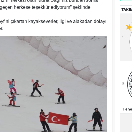
rizm merkezi olan Murat Dağımız bundan sonra
 geçen herkese teşekkür ediyorum” şeklinde
TAKI
ini çıkartan kayakseverler, ilgi ve alakadan dolayı
r.
1.
2.
Fene