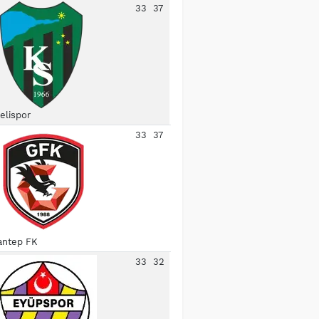
33
37
elispor
33
37
antep FK
33
32