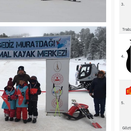
3.
Trab
4.
5.
Gözt