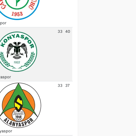
spor
33
40
aspor
33
37
yaspor