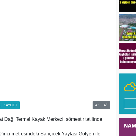
-
+
KAYDET
A
A
rat Dağı Termal Kayak Merkezi, sömestir tatilinde
NAM
inci metresindeki Sarıçiçek Yaylası Gölyeri ile