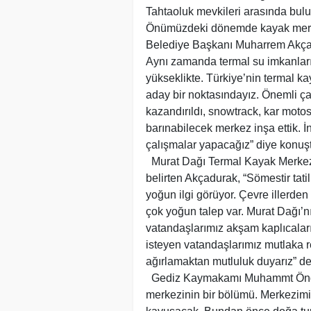
Tahtaoluk mevkileri arasında bulu
Önümüzdeki dönemde kayak merkez
Belediye Başkanı Muharrem Akçadu
Aynı zamanda termal su imkanları 
yükseklikte. Türkiye’nin termal k
aday bir noktasındayız. Önemli ça
kazandırıldı, snowtrack, kar motosi
barınabilecek merkez inşa ettik
çalışmalar yapacağız” diye konuş
Murat Dağı Termal Kayak Merkezi'n
belirten Akçadurak, “Sömestir tati
yoğun ilgi görüyor. Çevre illerden
çok yoğun talep var. Murat Dağı’
vatandaşlarımız akşam kaplıcalar
isteyen vatandaşlarımız mutlaka r
ağırlamaktan mutluluk duyarız” de
Gediz Kaymakamı Muhammt Önder, 
merkezinin bir bölümü. Merkezim