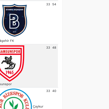
33
54
kşehir FK
33
48
unspor
33
40
Çaykur