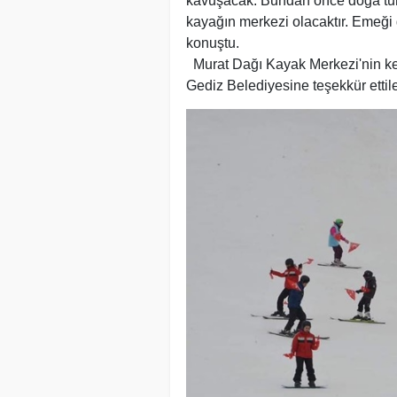
kavuşacak. Bundan önce doğa tu
kayağın merkezi olacaktır. Emeği
konuştu.
Murat Dağı Kayak Merkezi'nin keyf
Gediz Belediyesine teşekkür ettile