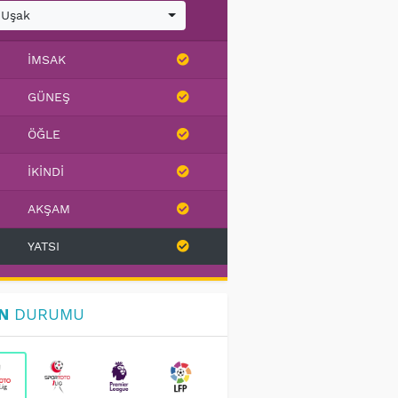
Uşak
İMSAK
GÜNEŞ
ÖĞLE
İKINDI
AKŞAM
YATSI
N
DURUMU