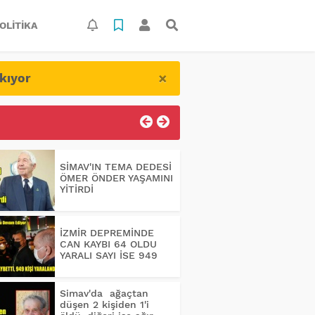
OLITIKA
×
kıyor
SİMAV'IN TEMA DEDESİ
ÖMER ÖNDER YAŞAMINI
YİTİRDİ
İZMİR DEPREMİNDE
CAN KAYBI 64 OLDU
YARALI SAYI İSE 949
Simav'da ağaçtan
düşen 2 kişiden 1'i