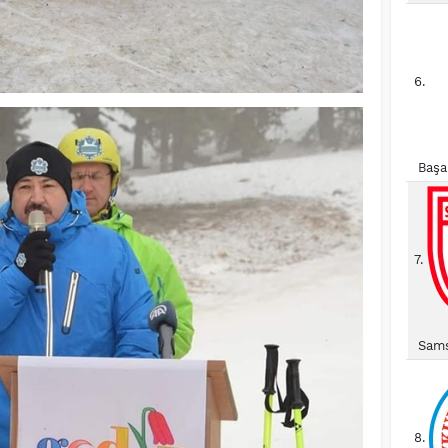
6.
Başa
7.
Sams
8.