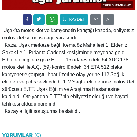
-
+
KAYDET
A
A
Uşak’ta motosiklet ve kamyonetin karıştığı kazada, ehliyetsiz
motosiklet sürücüsü ağır yaralandı.
Kaza, Uşak merkeze bağlı Kemalöz Mahallesi 1. Eldeniz
Sokak ile 1. Pırlanta Caddesi kesişiminde meydana geldi.
Edinilen bilgilere göre E.T.T. (15) idaresindeki 64 ADG 178
motosiklet ile A.Ç. (59) kontrollündeki 34 ETA 512 plakalı
kamyonetle çarpıştı. İhbar üzerine olay yerine 112 Sağlık
ekipleri ve polis sevk edildi. 112 Sağlık ekiplerince motosiklet
sürücüsü E.T.T. Uşak Eğitim ve Araştırma Hastanesine
kaldırıldı. Öte yandan E.T.T.’nin ehliyetsiz olduğu ve hayati
tehlikesi olduğu öğrenildi.
Kazayla ilgili soruşturma başlatıldı.
YORUMLAR
(0)