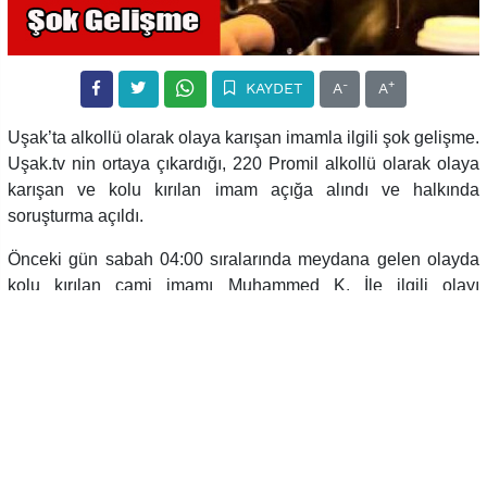
-
+
KAYDET
A
A
Uşak’ta alkollü olarak olaya karışan imamla ilgili şok gelişme.
Uşak.tv nin ortaya çıkardığı, 220 Promil alkollü olarak olaya
karışan ve kolu kırılan imam açığa alındı ve halkında
soruşturma açıldı.
Önceki gün sabah 04:00 sıralarında meydana gelen olayda
kolu kırılan cami imamı Muhammed K. İle ilgili olayı
www.usak.tv
yazdı. Bu haber Uşak kamuoyuna bomba gibi
düşerken olaya müftülük de kayıtsız kalmadı ve soruşturma
başlattı. İmam Muhammd K. nın açığa alındığı ve soruşturma
açıldığı bilgisi geldi.
İki eğlence mekanında alkol alan 3 arkadaş arasında
Karaağaç mahallesinde tartışma çıktı. Tartışma küfürleşmeye
ver adından da kavgaya dönüştü. Olay sırasında Muhammed