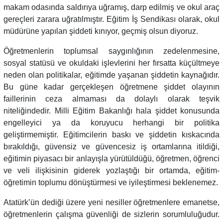
makam odasında saldırıya uğramış, darp edilmiş ve okul araç
gereçleri zarara uğratılmıştır. Eğitim İş Sendikası olarak, okul
müdürüne yapılan şiddeti kınıyor, geçmiş olsun diyoruz.
Öğretmenlerin toplumsal saygınlığının zedelenmesine,
sosyal statüsü ve okuldaki işlevlerini her fırsatta küçültmeye
neden olan politikalar, eğitimde yaşanan şiddetin kaynağıdır.
Bu güne kadar gerçekleşen öğretmene şiddet olayının
faillerinin ceza almaması da dolaylı olarak teşvik
niteliğindedir. Milli Eğitim Bakanlığı hala şiddet konusunda
engelleyici ya da koruyucu herhangi bir politika
geliştirmemiştir. Eğitimcilerin baskı ve şiddetin kıskacında
bırakıldığı, güvensiz ve güvencesiz iş ortamlarına itildiği,
eğitimin piyasacı bir anlayışla yürütüldüğü, öğretmen, öğrenci
ve veli ilişkisinin giderek yozlaştığı bir ortamda, eğitim-
öğretimin toplumu dönüştürmesi ve iyileştirmesi beklenemez.
Atatürk’ün dediği üzere yeni nesiller öğretmenlere emanetse,
öğretmenlerin çalışma güvenliği de sizlerin sorumluluğudur.