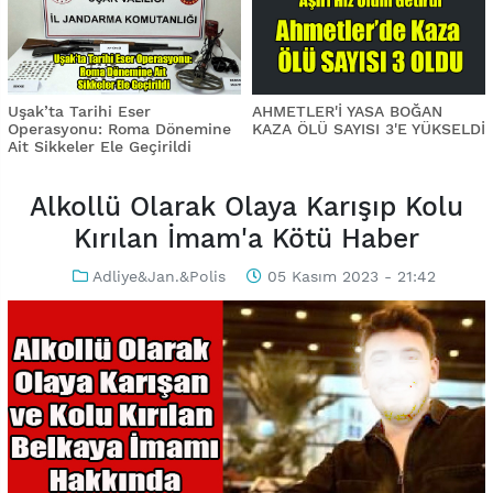
Uşak’ta Tarihi Eser
AHMETLER'İ YASA BOĞAN
Operasyonu: Roma Dönemine
KAZA ÖLÜ SAYISI 3'E YÜKSELDİ
Ait Sikkeler Ele Geçirildi
Alkollü Olarak Olaya Karışıp Kolu
Kırılan İmam'a Kötü Haber
Adliye&Jan.&Polis
05 Kasım 2023 - 21:42