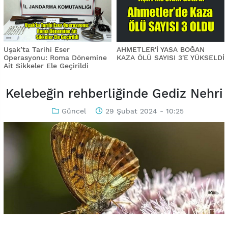
Uşak’ta Tarihi Eser
AHMETLER'İ YASA BOĞAN
Operasyonu: Roma Dönemine
KAZA ÖLÜ SAYISI 3'E YÜKSELDİ
Ait Sikkeler Ele Geçirildi
Kelebeğin rehberliğinde Gediz Nehri
Güncel
29 Şubat 2024 - 10:25