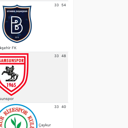
33
54
kşehir FK
33
48
unspor
33
40
Çaykur