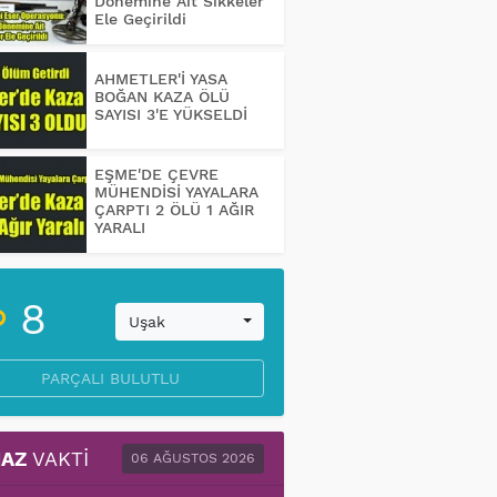
Dönemine Ait Sikkeler
Ele Geçirildi
AHMETLER'İ YASA
BOĞAN KAZA ÖLÜ
SAYISI 3'E YÜKSELDİ
EŞME'DE ÇEVRE
MÜHENDİSİ YAYALARA
ÇARPTI 2 ÖLÜ 1 AĞIR
YARALI
8
Uşak
PARÇALI BULUTLU
AZ
VAKTI
06 AĞUSTOS 2026