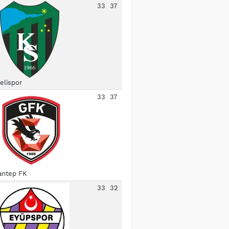
33
37
elispor
33
37
antep FK
33
32