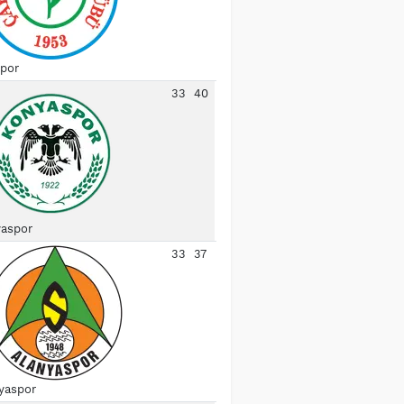
spor
33
40
aspor
33
37
yaspor