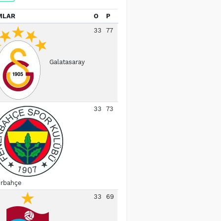
MLAR
O
P
33
77
Galatasaray
33
73
rbahçe
33
69