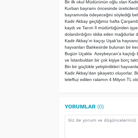
Bir ilk okul Müdürünün oğlu olan Kadir
Kurban bayramı öncesinde üreticilerd
bayramında ödeyeceğini söylediği belir
Kadir Akbay geçtiğimiz hafta Çarşam
kaydı ve Tarım İl müdürlüğünden işyeri
dolandırdığını iddia eden mağdurlar dol
Kadir Akbay'ın kaçışı Uşak'ta hayvancı
hayvanları Balıkesirde bulunan bir kesi
Bugün Uçakla Azeybeycan'a kaçtığı beli
ve İstanbuldan bir çok kişiye borç taktı
Bin bir güçlükle yetiştirdikleri hayva
Kadir Akbay'dan şikayetci oluyorlar. 
teleffuz edilen ralamın 4 Milyon TL old
YORUMLAR
(0)