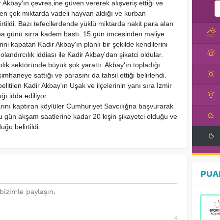
 Akbay'ın çevres,ine güven vererek alışveriş ettiği ve
en çok miktarda vadeli hayvan aldığı ve kurban
tildi. Bazı tefecilerdende yüklü miktarda nakit para alan
ba günü sırra kadem bastı. 15 gün öncesinden maliye
ni kapatan Kadir Akbay'ın planlı bir şekilde kendilerini
andırcılık iddiası ile Kadir Akbay'dan şikatci oldular.
lık sektöründe büyük şok yarattı. Akbay'ın topladığı
mhaneye sattığı ve parasını da tahsil ettiği belirlendi.
tilen Kadir Akbay'ın Uşak ve ilçelerinin yanı sıra İzmir
ğı idda ediliyor.
nlarını kaptıran köylüler Cumhuriyet Savcılığna başvurarak
Bu gün akşam saatlerine kadar 20 kişin şikayetci olduğu ve
uğu belirtildi.
PUA