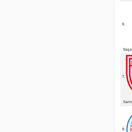
6.
Başa
7.
Sams
8.