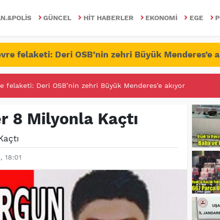
N.&POLIS
GÜNCEL
HIT HABERLER
EKONOMI
EGE
P
vre felaketi: Deri OSB’nin zehri Büyük Menderes’e a
RİTESİNDE FETÖ/PDY İLE YALANDAN MÜCADELE!
r 8 Milyonla Kaçtı
Kaçtı
, 18:01