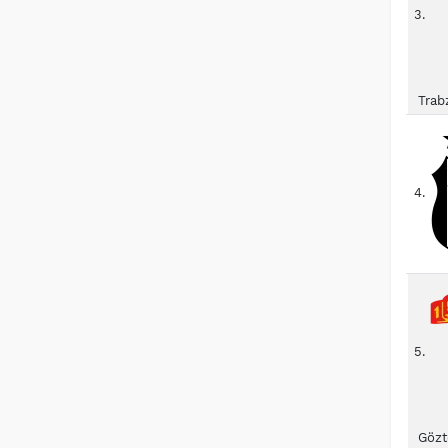
3.
Trab
4.
5.
Gözt