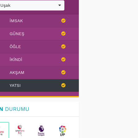
Uşak
İMSAK
GÜNEŞ
ÖĞLE
İKINDI
AKŞAM
YATSI
N
DURUMU