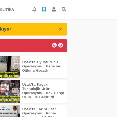
OLITIKA
×
kıyor
Uşak’ta Uyuşturucu
Operasyonu: Baba ve
Oğluna Gözaltı
Uşak’ta Kaçak
Teknolojik Ürün
Operasyonu: 667 Parça
Ürün Ele Geçirildi
Uşak’ta Tarihi Eser
Operasyonu: Roma