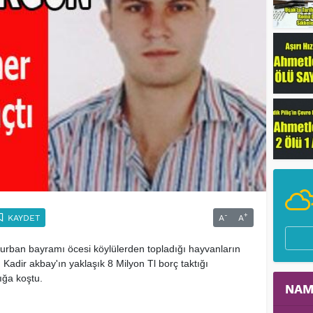
-
+
KAYDET
A
A
kurban bayramı öcesi köylülerden topladığı hayvanların
adir akbay'ın yaklaşık 8 Milyon Tl borç taktığı
lığa koştu.
NAM