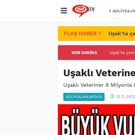
ADLIYE&JA
FLAŞ HABER
Uşak’ta çe
SON DAKIKA
UŞAK ÜNİVE
Uşaklı Veterine
Uşaklı Veteriner 8 Milyonla 
12.11.2012
ADLIYE&JAN.&POLIS