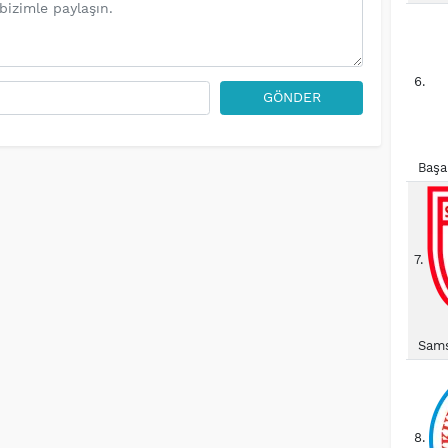
6.
GÖNDER
Başa
7.
Sams
8.