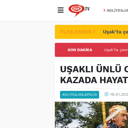
ADLIYE&JA
FLAŞ HABER
Uşak’ta çe
SON DAKIKA
UŞAK ÜNİVE
UŞAKLI ÜNLÜ C
KAZADA HAYAT
19.01.202
ADLIYE&JAN.&POLIS