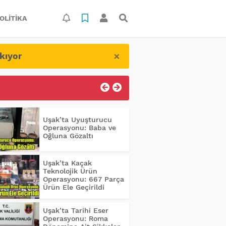
OLITIKA
×
kıyor
Uşak’ta Uyuşturucu
Operasyonu: Baba ve
Oğluna Gözaltı
Uşak’ta Kaçak
Teknolojik Ürün
Operasyonu: 667 Parça
Ürün Ele Geçirildi
Uşak’ta Tarihi Eser
Operasyonu: Roma