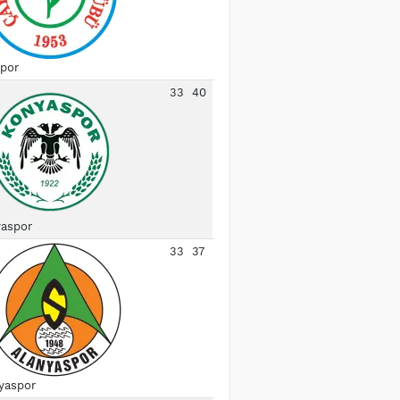
spor
33
40
aspor
33
37
yaspor