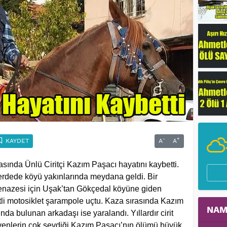
-
+
KAYDET
A
A
sında Ünlü Ciritçi Kazım Paşacı hayatını kaybetti.
rdede köyü yakınlarında meydana geldi. Bir
 cenazesi için Uşak’tan Gökçedal köyüne giden
tli motosiklet şarampole uçtu. Kaza sırasında Kazım
NAM
a bulunan arkadaşı ise yaralandı. Yıllardır cirit
sevenlerin çok sevdiği Kazım Paşacı’nın ölümü büyük