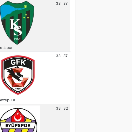
33
37
elispor
33
37
antep FK
33
32