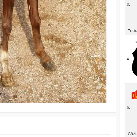
3.
Trab
4.
5.
Gözt