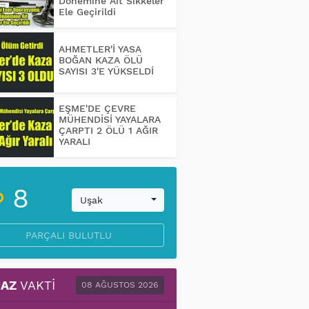
Dönemine Ait Sikkeler
Ele Geçirildi
AHMETLER'İ YASA
BOĞAN KAZA ÖLÜ
SAYISI 3'E YÜKSELDİ
EŞME'DE ÇEVRE
MÜHENDİSİ YAYALARA
ÇARPTI 2 ÖLÜ 1 AĞIR
YARALI
8
Uşak
PARÇALI BULUTLU
AZ
VAKTI
08 AĞUSTOS 2026