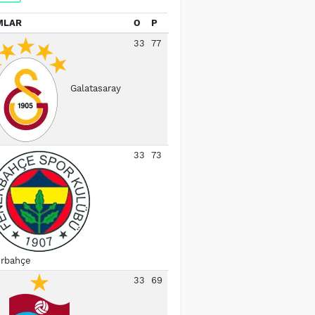
MLAR
O
P
33
77
Galatasaray
33
73
rbahçe
33
69