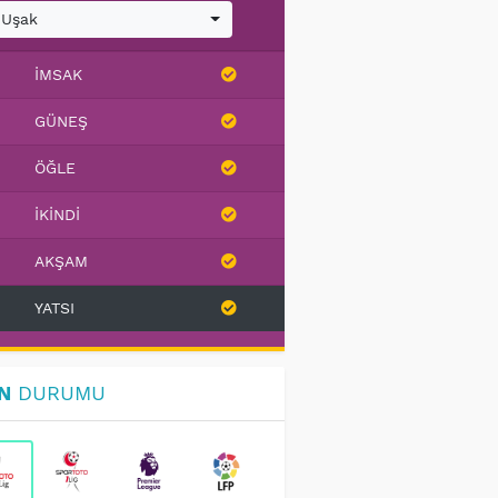
Uşak
İMSAK
GÜNEŞ
ÖĞLE
İKINDI
AKŞAM
YATSI
N
DURUMU