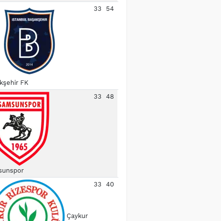
33
54
kşehir FK
33
48
unspor
33
40
Çaykur