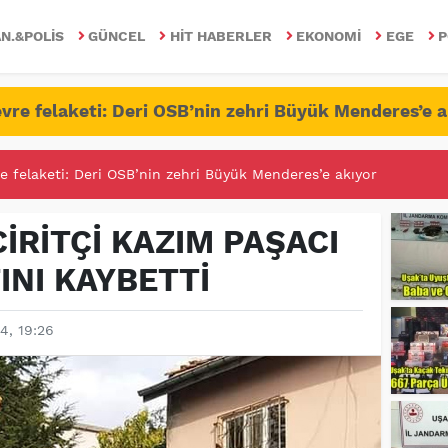
N.&POLIS
GÜNCEL
HIT HABERLER
EKONOMI
EGE
P
vre felaketi: Deri OSB’nin zehri Büyük Menderes’e a
RİTESİNDE FETÖ/PDY İLE YALANDAN MÜCADELE!
İRİTÇİ KAZIM PAŞACI
INI KAYBETTİ
4, 19:26