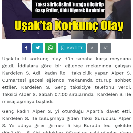
-
+
KAYDET
A
A
Uşak'ta ki korkunç olay dün sabaha karşı meydana
geldi. İddialara göre bir eğlence mekanında çalışan
Kardelen S. Adlı kadın ile taksicilik yapan Alper S.
Cumartesi gecesi eğlence mekanında oturup sohbet
ettiler. Kardelen S. Genç taksiciye telefonu verdi.
Taksici Alper S. Sabah 07:00 sıralarında Kardelen S. İle
mesajlaşmaya başladı.
Genç kadın Alper S. yi oturduğu Apart’a davet etti.
Kardelen S. İle buluşmaya giden Taksi Sürücüsü Alper
S. Ye odaya girer girmez 5 kişi Burada feci şekilde
dövüldü. 5 Kişi oldukları öğrenilen saldırganlar genç