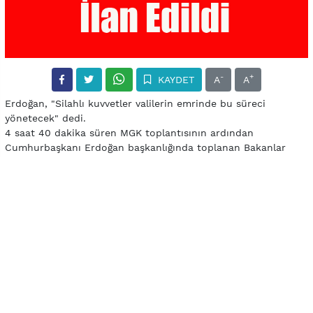
-
+
KAYDET
A
A
Erdoğan, "Silahlı kuvvetler valilerin emrinde bu süreci
yönetecek" dedi.
4 saat 40 dakika süren MGK toplantısının ardından
Cumhurbaşkanı Erdoğan başkanlığında toplanan Bakanlar
Kurulu sona erdi. Toplantı sonrası açıklama yapan
Cumhurbaşkanı Erdoğan, "Bakanlar Kurulu kararıyla 3 ay
süreyle Olağanüstü Hal ilan edilmesini uygun gördük" dedi.
Erdoğan, ayrıca, "OHAL’i sıkıyönetimle karıştırmayın" diye
sözlerine ekledi.
YORUMLAR (0)