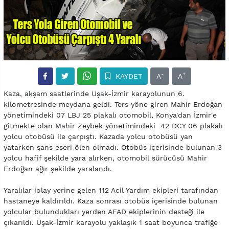
-
+
KAYDET
A
A
Kaza, akşam saatlerinde Uşak-İzmir karayolunun 6.
kilometresinde meydana geldi. Ters yöne giren Mahir Erdoğan
yönetimindeki 07 LBJ 25 plakalı otomobil, Konya'dan İzmir'e
gitmekte olan Mahir Zeybek yönetimindeki 42 DCY 06 plakalı
yolcu otobüsü ile çarpıştı. Kazada yolcu otobüsü yan
yatarken şans eseri ölen olmadı. Otobüs içerisinde bulunan 3
yolcu hafif şekilde yara alırken, otomobil sürücüsü Mahir
Erdoğan ağır şekilde yaralandı.
Yaralılar iolay yerine gelen 112 Acil Yardım ekipleri tarafından
hastaneye kaldırıldı. Kaza sonrası otobüs içerisinde bulunan
yolcular bulundukları yerden AFAD ekiplerinin desteği ile
çıkarıldı. Uşak-İzmir karayolu yaklaşık 1 saat boyunca trafiğe