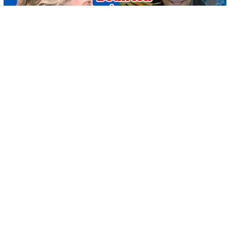
-
+
KAYDET
A
A
Takvim yazarı gazeteci Ergün Diler Hillary Clinton'ın
Darbeden 7-8 ay önce ABD Dışişleri bakanı iken Uşak'a
geldiğini ve Hazım Sesli ile görüştüğü iddialarını yazdı. Yazı
Uşak'a bomba gibi düşlerken inandırıcı bulunmadı.
Ergün Diler'in yazısına göre Hillary Clinton çok gizli bir
şekilde Uçakla Uşak'a geldi ve bu Hazım Sesli İle çok gizli
bir görüşme gerçekleştirdi. Hazım sesli ile bu görüşmeye
Ankara'dan gelen bir kaç kişide katıldı. Görüğşmeden sonra
HAziM sesli titredi ve bu görüşmeden bir kaç kişi hariç
kimseye bahsetmedi.