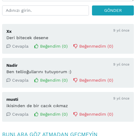
GÖNDER
9 yıl önce
Xx
Deri bitecek desene
Cevapla
Beğendim (
0
)
Beğenmedim (
0
)
9 yıl önce
Nadir
Ben tellioğullarını tutuyorum :)
Cevapla
Beğendim (
0
)
Beğenmedim (
0
)
9 yıl önce
musti
ikisinden de bir cacık cıkmaz
Cevapla
Beğendim (
0
)
Beğenmedim (
0
)
BUNLARA GÖZ ATMADAN GEÇMEYIN