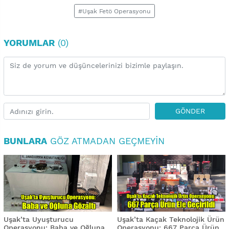
#Uşak Fetö Operasyonu
YORUMLAR
(0)
GÖNDER
BUNLARA
GÖZ ATMADAN GEÇMEYIN
Uşak’ta Uyuşturucu
Uşak’ta Kaçak Teknolojik Ürün
Operasyonu: Baba ve Oğluna
Operasyonu: 667 Parça Ürün