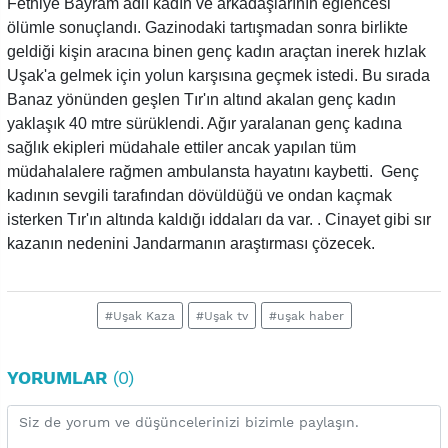
Fethiye Bayram adlı kadın ve arkadaşlarının eğlencesi
ölümle sonuçlandı. Gazinodaki tartışmadan sonra birlikte
geldiği kişin aracına binen genç kadın araçtan inerek hızlak
Uşak'a gelmek için yolun karşısına geçmek istedi. Bu sırada
Banaz yönünden geşlen Tır'ın altınd akalan genç kadın
yaklaşık 40 mtre sürüklendi. Ağır yaralanan genç kadına
sağlık ekipleri müdahale ettiler ancak yapılan tüm
müdahalalere rağmen ambulansta hayatını kaybetti. Genç
kadının sevgili tarafından dövüldüğü ve ondan kaçmak
isterken Tır'ın altında kaldığı iddaları da var. . Cinayet gibi sır
kazanın nedenini Jandarmanın araştırması çözecek.
#Uşak Kaza
#Uşak tv
#uşak haber
YORUMLAR
(0)