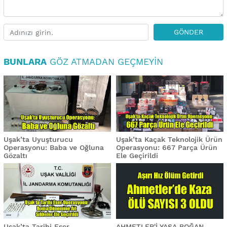
GÖNDER
BUNLARA
GÖZ ATMADAN GEÇMEYIN
Uşak’ta Uyuşturucu
Uşak’ta Kaçak Teknolojik Ürün
Operasyonu: Baba ve Oğluna
Operasyonu: 667 Parça Ürün
Gözaltı
Ele Geçirildi
Uşak’ta Tarihi Eser
AHMETLER'İ YASA BOĞAN