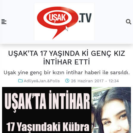
UŞAK'TA 17 YAŞINDA Kİ GENÇ KIZ
İNTİHAR ETTİ
Uşak yine genç bir kızın intihar haberi ile sarsıldı.
Adliye&Jan.&Polis
26 Haziran 2017 - 12:34