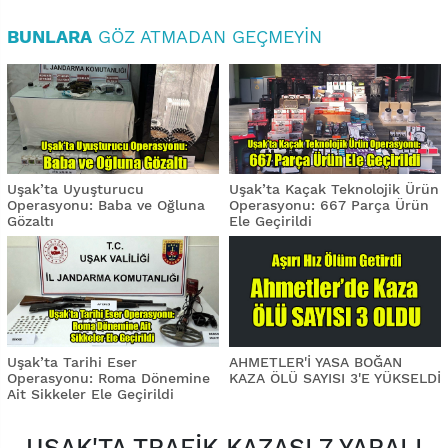
BUNLARA
GÖZ ATMADAN GEÇMEYIN
Uşak’ta Uyuşturucu
Uşak’ta Kaçak Teknolojik Ürün
Operasyonu: Baba ve Oğluna
Operasyonu: 667 Parça Ürün
Gözaltı
Ele Geçirildi
Uşak’ta Tarihi Eser
AHMETLER'İ YASA BOĞAN
Operasyonu: Roma Dönemine
KAZA ÖLÜ SAYISI 3'E YÜKSELDİ
Ait Sikkeler Ele Geçirildi
UŞAK'TA TRAFİK KAZASI 7 YARALI