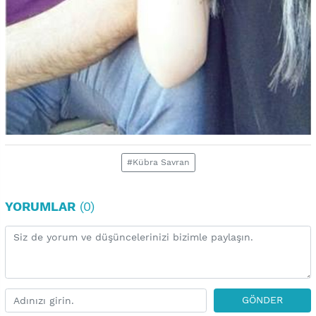
#Kübra Savran
YORUMLAR
(0)
GÖNDER