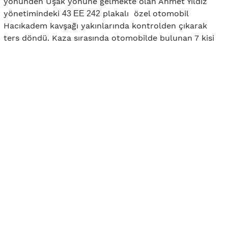
yönünden Uşak yönüne gelmekte olan Ahmet Yıldız
yönetimindeki
plakalı özel otomobil
43 EE 242
Hacıkadem kavşağı yakınlarında kontrolden çıkarak
ters döndü. Kaza sırasında otomobilde bulunan 7 kişi
yaralandı. Yaralıların sağlık durumlarının iyi olduğu
belirtildi.
#Uşak Trafik kazası