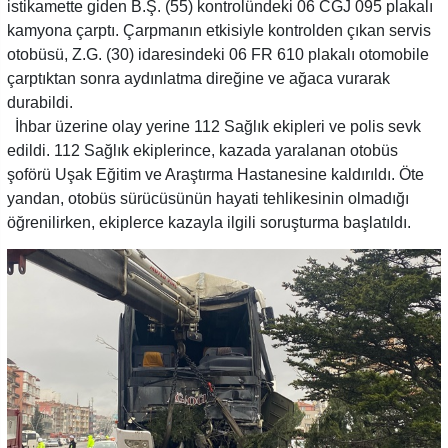
istikamette giden B.Ş. (55) kontrolündeki 06 CGJ 095 plakalı
kamyona çarptı. Çarpmanın etkisiyle kontrolden çıkan servis
otobüsü, Z.G. (30) idaresindeki 06 FR 610 plakalı otomobile
çarptıktan sonra aydınlatma direğine ve ağaca vurarak
durabildi.
İhbar üzerine olay yerine 112 Sağlık ekipleri ve polis sevk
edildi. 112 Sağlık ekiplerince, kazada yaralanan otobüs
şoförü Uşak Eğitim ve Araştırma Hastanesine kaldırıldı. Öte
yandan, otobüs sürücüsünün hayati tehlikesinin olmadığı
öğrenilirken, ekiplerce kazayla ilgili soruşturma başlatıldı.