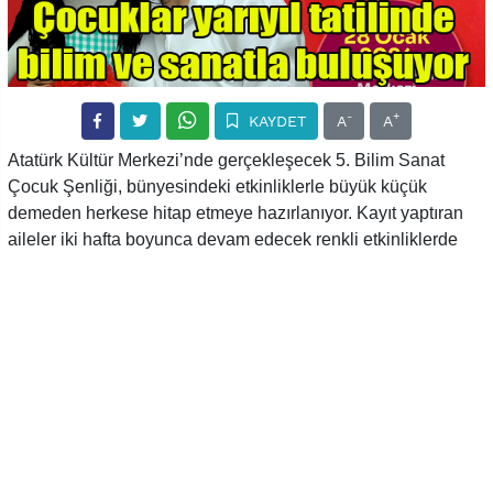
-
+
KAYDET
A
A
Atatürk Kültür Merkezi’nde gerçekleşecek 5. Bilim Sanat
Çocuk Şenliği, bünyesindeki etkinliklerle büyük küçük
demeden herkese hitap etmeye hazırlanıyor. Kayıt yaptıran
aileler iki hafta boyunca devam edecek renkli etkinliklerde
yer alma şansı yakalayarak; bilim, sanat ve eğlencenin
doruklarına çıkacak.
Çocuklara unutulmaz hatıralar bırakacak şenlik, 22 Ocak- 4
Şubat tarihleri arasında gerçekleşecek. Atatürk Kültür
Merkezi’nin ev sahipliği yapacağı etkinliklerde, birbirinden
ünlü isimler misafir edilecek. 14 gün boyunca devam edecek
olan şenlikte, hem çocuklar hem de aileler keyifli ve kaliteli
vakit geçirecek.