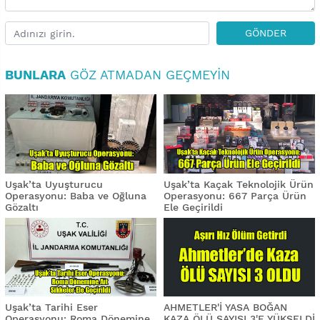
GÖNDER
BUNLARA
GÖZ ATMADAN GEÇMEYIN
Uşak’ta Uyuşturucu
Uşak’ta Kaçak Teknolojik Ürün
Operasyonu: Baba ve Oğluna
Operasyonu: 667 Parça Ürün
Gözaltı
Ele Geçirildi
Uşak’ta Tarihi Eser
AHMETLER'İ YASA BOĞAN
Operasyonu: Roma Dönemine
KAZA ÖLÜ SAYISI 3'E YÜKSELDİ