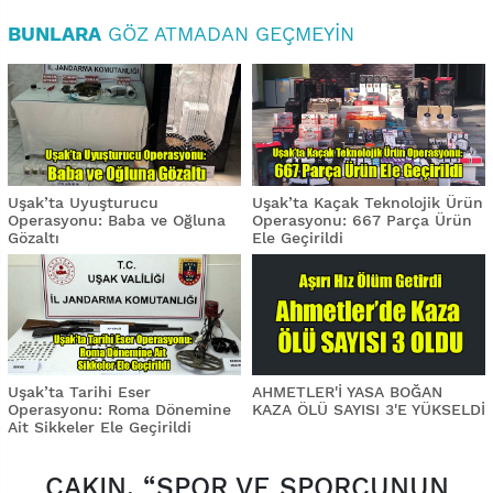
BUNLARA
GÖZ ATMADAN GEÇMEYIN
Uşak’ta Uyuşturucu
Uşak’ta Kaçak Teknolojik Ürün
Operasyonu: Baba ve Oğluna
Operasyonu: 667 Parça Ürün
Gözaltı
Ele Geçirildi
Uşak’ta Tarihi Eser
AHMETLER'İ YASA BOĞAN
Operasyonu: Roma Dönemine
KAZA ÖLÜ SAYISI 3'E YÜKSELDİ
Ait Sikkeler Ele Geçirildi
ÇAKIN, “SPOR VE SPORCUNUN