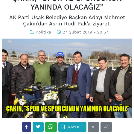
YANINDA OLACAĞIZ”
AK Parti Uşak Belediye Başkan Adayı Mehmet
Çakın’dan Asrın Rodi Pak’a ziyaret.
Politika
27 Şubat 2019 - 20:57
-
+
KAYDET
A
A