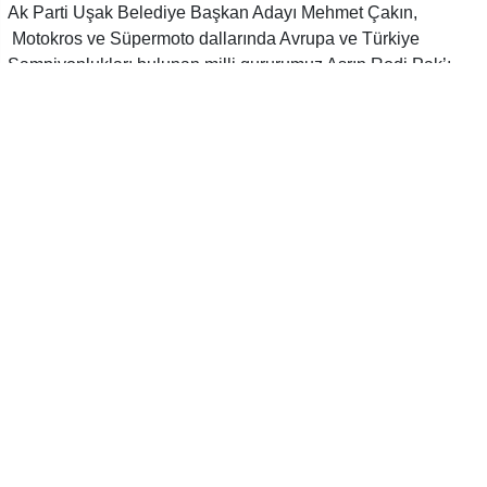
Ak Parti Uşak Belediye Başkan Adayı Mehmet Çakın,
Motokros ve Süpermoto dallarında Avrupa ve Türkiye
Şampiyonlukları bulunan milli gururumuz Asrın Rodi Pak’ı
antrenman esnasında ziyaret ederek yeni yarışmalarda
başarılar diledi. Çakın, sporun ve sporcunun, özellikle ulusal
ve uluslar arası düzeyde Uşak’ın ismini duyuran sporcuların
her zaman destekçisi olacağını söyledi.
GENÇLERİMİZE ÇOK GÜZEL BİR ÖRNEK
Ak Parti Başkan adayı Mehmet Çakın Ak Parti İl Başkanı
Fahrettin Tuğrul, Merkez İlçe Başkanı Mehmet Bayar, parti
yöneticisi Ömer Özden ve beraberindeki heyetle birlikte Uşak
Belediyesi tarafından yapılan yaklaşık bir buçuk kilometre
uzunluğundaki süpermoto pistinde
Asrın Rodi Pak’ı antrenman esnasında destek ziyaretinde
bulundu. Uşak’ın kültür ve sanat şehri yapmanın yanında,
spor merkezi haline getirmek için çalışacaklarını aktaran
Çakın, “İlimiz genç nüfusu yoğun olan bir kent. Futbolda,