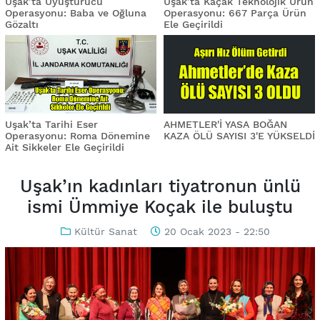
Uşak’ta Uyuşturucu
Uşak’ta Kaçak Teknolojik Ürün
Operasyonu: Baba ve Oğluna
Operasyonu: 667 Parça Ürün
Gözaltı
Ele Geçirildi
Uşak’ta Tarihi Eser
AHMETLER'İ YASA BOĞAN
Operasyonu: Roma Dönemine
KAZA ÖLÜ SAYISI 3'E YÜKSELDİ
Ait Sikkeler Ele Geçirildi
Uşak’ın kadınları tiyatronun ünlü
ismi Ümmiye Koçak ile buluştu
Kültür Sanat
20 Ocak 2023 - 22:50