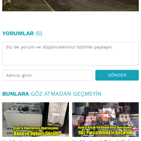
YORUMLAR
(0)
GÖNDER
BUNLARA
GÖZ ATMADAN GEÇMEYIN