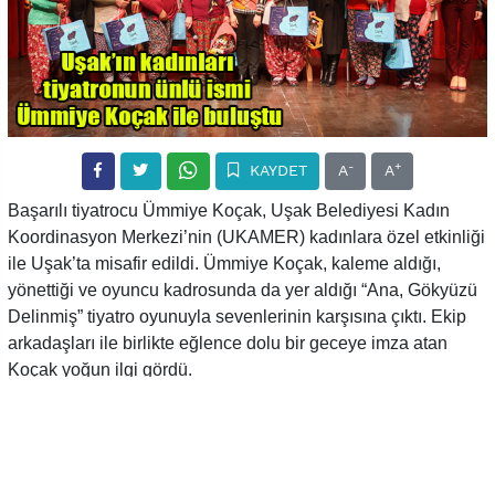
-
+
KAYDET
A
A
Başarılı tiyatrocu Ümmiye Koçak, Uşak Belediyesi Kadın
Koordinasyon Merkezi’nin (UKAMER) kadınlara özel etkinliği
ile Uşak’ta misafir edildi. Ümmiye Koçak, kaleme aldığı,
yönettiği ve oyuncu kadrosunda da yer aldığı “Ana, Gökyüzü
Delinmiş” tiyatro oyunuyla sevenlerinin karşısına çıktı. Ekip
arkadaşları ile birlikte eğlence dolu bir geceye imza atan
Koçak yoğun ilgi gördü.
Dikkatleri iklim değişikliğine ve küresel ısınmaya çeken oyun;
güzel dilin her kapıyı açabildiğini anlattı, komşuluk ilişkilerini
ve dostluğu hatırlattı. Atatürk Kültür Merkezi’nde düzenlenen
programa Uşak Belediye Başkanı Mehmet Çakın’ın Eşi