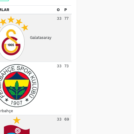
MLAR
O
P
33
77
Galatasaray
33
73
rbahçe
33
69