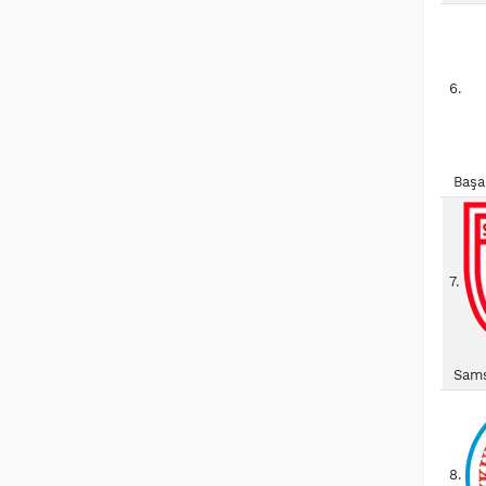
6.
Başa
7.
Sams
8.