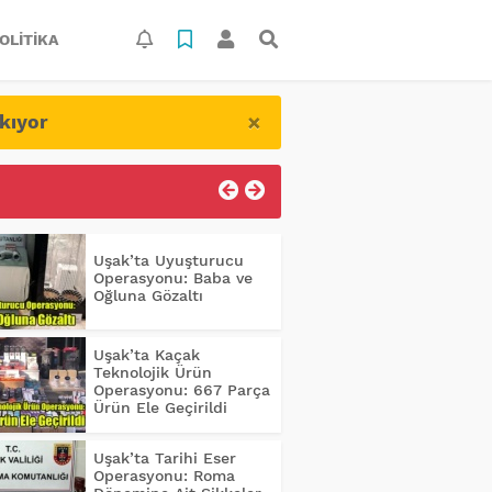
OLITIKA
×
kıyor
Uşak’ta Uyuşturucu
Operasyonu: Baba ve
Oğluna Gözaltı
Uşak’ta Kaçak
Teknolojik Ürün
Operasyonu: 667 Parça
Ürün Ele Geçirildi
Uşak’ta Tarihi Eser
Operasyonu: Roma