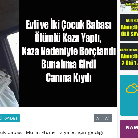
-
+
KAYDET
A
A
NAM
ocuk babası Murat Güner ziyaret için geldiği