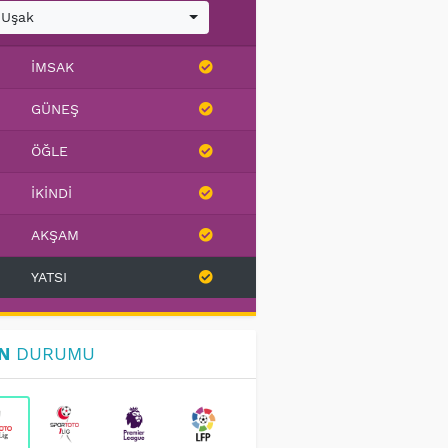
Uşak
İMSAK
GÜNEŞ
ÖĞLE
İKINDI
AKŞAM
YATSI
N
DURUMU