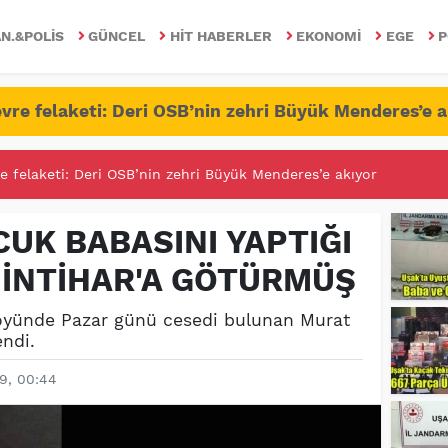
N.&POLIS
GÜNCEL
HIT HABERLER
EKONOMI
EGE
P
vre felaketi: Deri OSB’nin zehri Büyük Menderes’e a
RİTESİNDE FETÖ/PDY İLE YALANDAN MÜCADELE!
OCUK BABASINI YAPTIĞI
İNTİHAR'A GÖTÜRMÜŞ
Köyünde Pazar günü cesedi bulunan Murat
endi.
9, 00:44