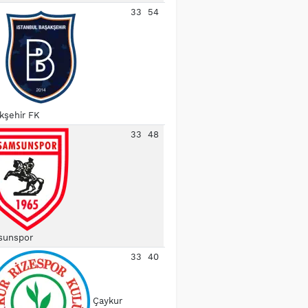
33
54
kşehir FK
33
48
unspor
33
40
Çaykur