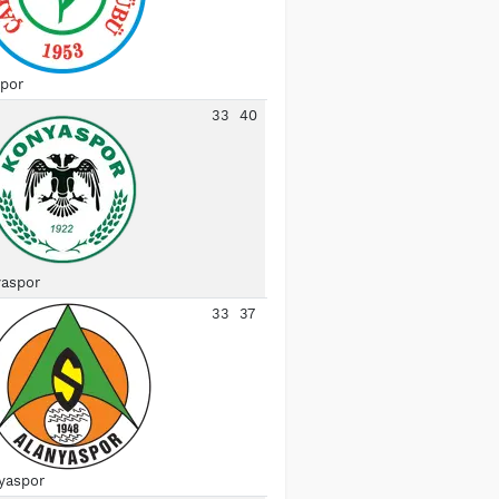
spor
33
40
aspor
33
37
yaspor