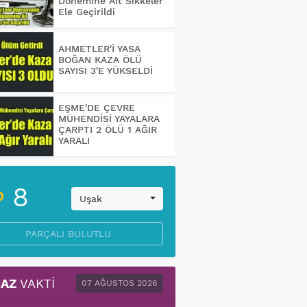
Dönemine Ait Sikkeler
Ele Geçirildi
AHMETLER'İ YASA
BOĞAN KAZA ÖLÜ
SAYISI 3'E YÜKSELDİ
EŞME'DE ÇEVRE
MÜHENDİSİ YAYALARA
ÇARPTI 2 ÖLÜ 1 AĞIR
YARALI
8
Uşak
PARÇALI BULUTLU
AZ
VAKTI
07 AĞUSTOS 2026