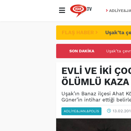
ADLIYE&JA
FLAŞ HABER
Uşak’ta çe
SON DAKIKA
UŞAK ÜNİVE
EVLİ VE İKİ Ç
ÖLÜMLÜ KAZA 
Uşak’ın Banaz ilçesi Ahat 
Güner’in intihar ettiği belirl
13.02.201
ADLIYE&JAN.&POLIS