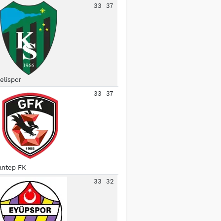
33
37
elispor
33
37
antep FK
33
32