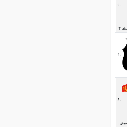
3.
Trab
4.
5.
Gözt