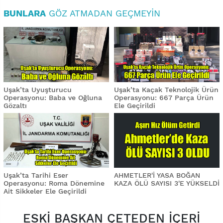
BUNLARA
GÖZ ATMADAN GEÇMEYIN
Uşak’ta Uyuşturucu
Uşak’ta Kaçak Teknolojik Ürün
Operasyonu: Baba ve Oğluna
Operasyonu: 667 Parça Ürün
Gözaltı
Ele Geçirildi
Uşak’ta Tarihi Eser
AHMETLER'İ YASA BOĞAN
Operasyonu: Roma Dönemine
KAZA ÖLÜ SAYISI 3'E YÜKSELDİ
Ait Sikkeler Ele Geçirildi
ESKİ BAŞKAN ÇETEDEN İÇERİ