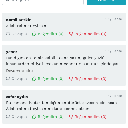
10 yıl önce
Kamil Keskin
Allah rahmet eylesin
Cevapla
Beğendim (
0
)
Beğenmedim (
0
)
10 yıl önce
yener
tanıdıgım en temiz kalpli , cana yakın, güler yüzlü
insanlardan biriydi. mekanın cennet olsun nur içinde yat
kardeşim . yakınlarına ve sevenlerine rabbimden sabırlar
Devamını oku
diliyorum.
Cevapla
Beğendim (
0
)
Beğenmedim (
0
)
10 yıl önce
zafer aydın
Bu zamana kadar tanıdığım en dürüst sevecen bir insan
Allah rahmet eylesin mekanı cennet olsun
Cevapla
Beğendim (
0
)
Beğenmedim (
0
)